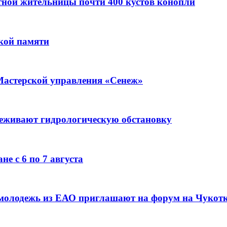
стной жительницы почти 400 кустов конопли
кой памяти
Мастерской управления «Сенеж»
леживают гидрологическую обстановку
е с 6 по 7 августа
 молодежь из ЕАО приглашают на форум на Чукот