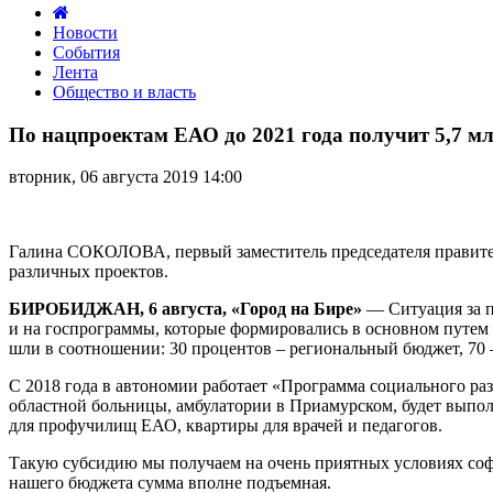
Новости
События
Лента
Общество и власть
По
нацпроектам
По нацпроектам ЕАО до 2021 года получит 5,7 м
ЕАО
до
вторник, 06 августа 2019 14:00
2021
года
получит
5,7
Галина СОКОЛОВА, первый заместитель председателя правител
млрд
различных проектов.
рублей
БИРОБИДЖАН, 6 августа, «Город на Бире»
— Ситуация за по
и на госпрограммы, которые формировались в основном путем 
шли в соотношении: 30 процентов – региональный бюджет, 70 
С 2018 года в автономии работает «Программа социального раз
областной больницы, амбулатории в Приамурском, будет выпол
для профучилищ ЕАО, квартиры для врачей и педагогов.
Такую субсидию мы получаем на очень приятных условиях соф
нашего бюджета сумма вполне подъемная.