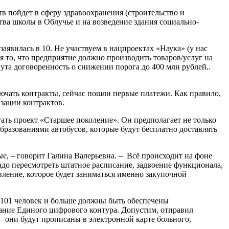
тв пойдет в сферу здравоохранения (строительство и
ва школы в Облучье и на возведение здания социально-
аявилась в 10. Не участвуем в нацпроектах «Наука» (у нас
 то, что предприятие должно производить товаров/услуг на
нута договоренность о снижении порога до 400 млн рублей..
лючать контракты, сейчас пошли первые платежи. Как правило,
изации контрактов.
ать проект «Старшее поколение». Он предполагает не только
разованиями автобусов, которые будут бесплатно доставлять
ые, – говорит Галина Валерьевна. – Всё происходит на фоне
адо пересмотреть штатное расписание, задвоение функционала,
вление, которое будет заниматься именно закупочной
 101 человек и больше должны быть обеспечены
ание Единого цифрового контура. Допустим, отправил
 – они будут прописаны в электронной карте больного,