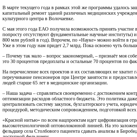
В марте текущего года в рамках этой же программы удалось за
капитальный ремонт зданий различных медицинских учреждений
культурного центра в Волочаевке.
С мая этого года ЕАО получила возможность принять участие в 
попросту отсутствуют фундаментальные научные институты) и «
800 млн рублей в год). Впрочем, по «Науке» можно войти в гр
Уже в этом году нам придет 2,7 млрд. Пока освоено чуть больш
– Почему так мало – вопрос закономерный, – признаёт моя собе
это 30 процентов предоплаты и остальные 70 процентов по факт
На перечисление всех проектов и их составляющих не хватит г
переучивание пенсионеров при Центре занятости и предоставл
людей старше 65 лет в медицинские организации.
– Наша задача – справляться своевременно с достижением конт
оптимизации расходов областного бюджета. Это политика даже
централизовать систему закупок, бухгалтерского учета, юриди
процедурой, методическим сопровождением, подготовкой всех
«Красной нитью» по всем нацпроектам идет цифровизация отра
высокотехнологичной оптоволоконной линией. На это заложено
фельдшер села Столбового пациента сдавать анализы в Биробидж
доступной фельдшеру.