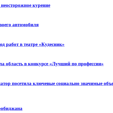
 неосторожное курение
воего автомобиля
д работ в театре «Кудесник»
ла область в конкурсе «Лучший по профессии»
рнатор посетила ключевые социально значимые о
иробиджана