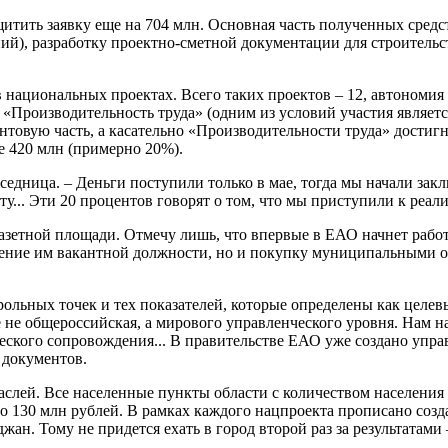
щитить заявку еще на 704 млн. Основная часть полученных средс
), разработку проектно-сметной документации для строительст
национальных проектах. Всего таких проектов – 12, автономия з
Производительность труда» (одним из условий участия является
антовую часть, а касательно «Производительности труда» достиг
е 420 млн (примерно 20%).
седница. – Деньги поступили только в мае, тогда мы начали зак
у... Эти 20 процентов говорят о том, что мы приступили к реал
азетной площади. Отмечу лишь, что впервые в ЕАО начнет работ
ение им вакантной должности, но и покупку муниципальными об
рольных точек и тех показателей, которые определены как целев
 не общероссийская, а мирового управленческого уровня. Нам н
ческого сопровождения... В правительстве ЕАО уже создано упра
 документов.
слей. Все населенные пункты области с количеством населения
 130 млн рублей. В рамках каждого нацпроекта прописано созд
ан. Тому не придется ехать в город второй раз за результатами