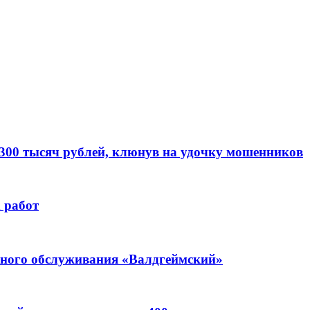
 300 тысяч рублей, клюнув на удочку мошенников
 работ
ьного обслуживания «Валдгеймский»