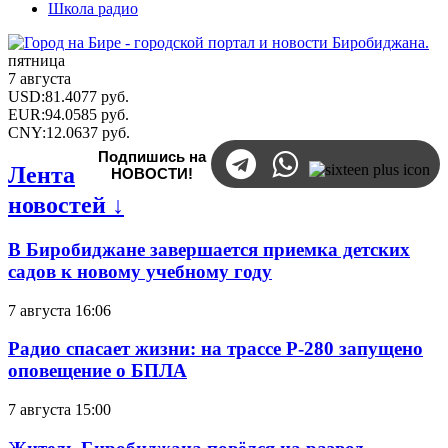
Школа радио
пятница
7 августа
USD
:
81.4077
руб.
EUR
:
94.0585
руб.
CNY
:
12.0637
руб.
Подпишись на
Лента
НОВОСТИ!
новостей ↓
В Биробиджане завершается приемка детских
садов к новому учебному году
7 августа 16:06
Радио спасает жизни: на трассе Р-280 запущено
оповещение о БПЛА
7 августа 15:00