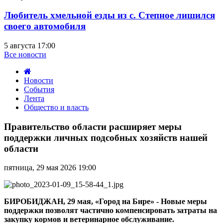
Любитель хмельной езды из с. Степное лишился
своего автомобиля
5 августа 17:00
Все новости
Новости
События
Лента
Общество и власть
Правительство
области
Правительство области расширяет меры
расширяет
поддержки личных подсобных хозяйств нашей
меры
области
поддержки
личных
пятница, 29 мая 2026 19:00
подсобных
хозяйств
нашей
области
БИРОБИДЖАН, 29 мая, «Город на Бире» - Новые меры
поддержки позволят частично компенсировать затраты на
закупку кормов и ветеринарное обслуживание.