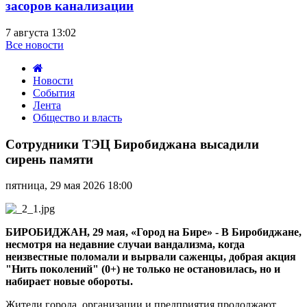
засоров канализации
7 августа 13:02
Все новости
Новости
События
Лента
Общество и власть
Сотрудники
ТЭЦ
Сотрудники ТЭЦ Биробиджана высадили
Биробиджана
сирень памяти
высадили
сирень
пятница, 29 мая 2026 18:00
памяти
БИРОБИДЖАН, 29 мая, «Город на Бире» - В Биробиджане,
несмотря на недавние случаи вандализма, когда
неизвестные поломали и вырвали саженцы, добрая акция
"Нить поколений" (0+) не только не остановилась, но и
набирает новые обороты.
Жители города, организации и предприятия продолжают