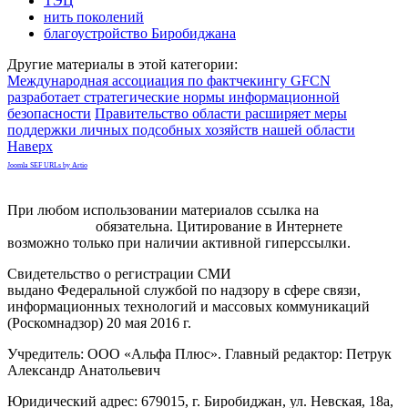
ТЭЦ
нить поколений
благоустройство Биробиджана
Другие материалы в этой категории:
Международная ассоциация по фактчекингу GFCN
разработает стратегические нормы информационной
безопасности
Правительство области расширяет меры
поддержки личных подсобных хозяйств нашей области
Наверх
Joomla SEF URLs by Artio
При любом использовании материалов ссылка на
gorodnabire.ru
обязательна. Цитирование в Интернете
возможно только при наличии активной гиперссылки.
Свидетельство о регистрации СМИ
ЭЛ № ФС 77-65771
выдано Федеральной службой по надзору в сфере связи,
информационных технологий и массовых коммуникаций
(Роскомнадзор) 20 мая 2016 г.
Учредитель: ООО «Альфа Плюс». Главный редактор: Петрук
Александр Анатольевич
Юридический адрес: 679015, г. Биробиджан, ул. Невская, 18а,