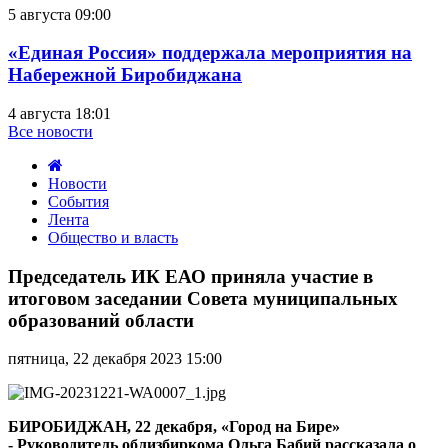
5 августа 09:00
«Единая Россия» поддержала мероприятия на
Набережной Биробиджана
4 августа 18:01
Все новости
Новости
События
Лента
Общество и власть
Председатель
ИК
Председатель ИК ЕАО приняла участие в
ЕАО
итоговом заседании Совета муниципальных
приняла
образований области
участие
в
пятница, 22 декабря 2023 15:00
итоговом
заседании
Совета
муниципальных
БИРОБИДЖАН, 22 декабря, «Город на Бире»
образований
- Руководитель облизбиркома Ольга Бабий рассказала о