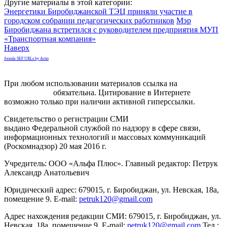
Другие материалы в этой категории:
Энергетики Биробиджанской ТЭЦ приняли участие в
городском собрании педагогических работников
Мэр
Биробиджана встретился с руководителем предприятия МУП
«Транспортная компания»
Наверх
Joomla SEF URLs by Artio
При любом использовании материалов ссылка на
gorodnabire.ru
обязательна. Цитирование в Интернете
возможно только при наличии активной гиперссылки.
Свидетельство о регистрации СМИ
ЭЛ № ФС 77-65771
выдано Федеральной службой по надзору в сфере связи,
информационных технологий и массовых коммуникаций
(Роскомнадзор) 20 мая 2016 г.
Учредитель: ООО «Альфа Плюс». Главный редактор: Петрук
Александр Анатольевич
Юридический адрес: 679015, г. Биробиджан, ул. Невская, 18а,
помещение 9. E-mail:
petruk120@gmail.com
Адрес нахождения редакции СМИ: 679015, г. Биробиджан, ул.
Невская, 18а, помещение 9. E-mail:
petruk120@gmail.com
Тел.: