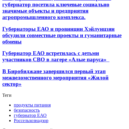
губернатор посетила ключевые социально
значимые объекты и предприятия
агропромышленного комплекса.
Губернаторы ЕАО и провинции Хэйлунцзян
обсудили совместные проекты и гуманитарные
обмены
Губернатор ЕАО встретилась с детьми
участников СВО в лагере «Алые паруса»
В Биробиджане завершился первый этап
межведомственного мероприятия «Жилой
сектор»
Теги
продукты питания
безопасность
губернатор ЕАО
Россельхознадзор