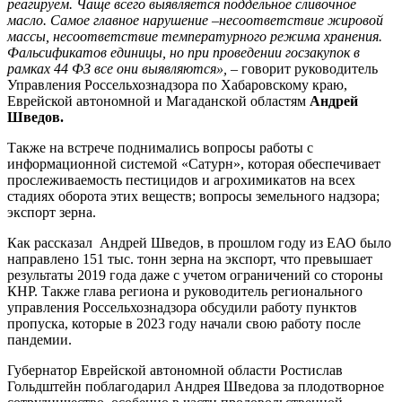
реагируем. Чаще всего выявляется поддельное сливочное
масло. Самое главное нарушение –несоответствие жировой
массы, несоответствие температурного режима хранения.
Фальсификатов единицы, но при проведении госзакупок в
рамках 44 ФЗ все они выявляются»,
– говорит руководитель
Управления Россельхознадзора по Хабаровскому краю,
Еврейской автономной и Магаданской областям
Андрей
Шведов.
Также на встрече поднимались вопросы работы с
информационной системой «Сатурн», которая обеспечивает
прослеживаемость пестицидов и агрохимикатов на всех
стадиях оборота этих веществ; вопросы земельного надзора;
экспорт зерна.
Как рассказал Андрей Шведов, в прошлом году из ЕАО было
направлено 151 тыс. тонн зерна на экспорт, что превышает
результаты 2019 года даже с учетом ограничений со стороны
КНР. Также глава региона и руководитель регионального
управления Россельхознадзора обсудили работу пунктов
пропуска, которые в 2023 году начали свою работу после
пандемии.
Губернатор Еврейской автономной области Ростислав
Гольдштейн поблагодарил Андрея Шведова за плодотворное