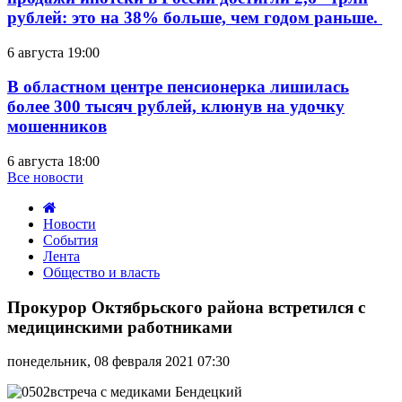
рублей: это на 38% больше, чем годом раньше.
6 августа 19:00
В областном центре пенсионерка лишилась
более 300 тысяч рублей, клюнув на удочку
мошенников
6 августа 18:00
Все новости
Новости
События
Лента
Общество и власть
Прокурор
Октябрьского
Прокурор Октябрьского района встретился с
района
медицинскими работниками
встретился
с
понедельник, 08 февраля 2021 07:30
медицинскими
работниками