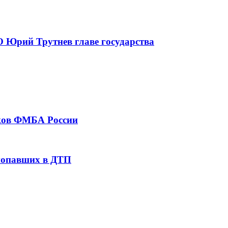
 Юрий Трутнев главе государства
тков ФМБА России
 попавших в ДТП