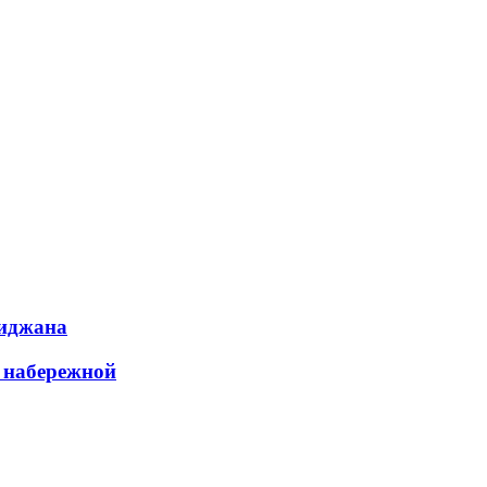
биджана
а набережной