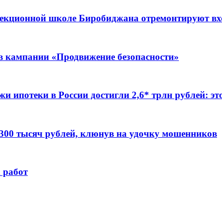
ррекционной школе Биробиджана отремонтируют в
ов кампании «Продвижение безопасности»
жи ипотеки в России достигли 2,6* трлн рублей: э
 300 тысяч рублей, клюнув на удочку мошенников
 работ