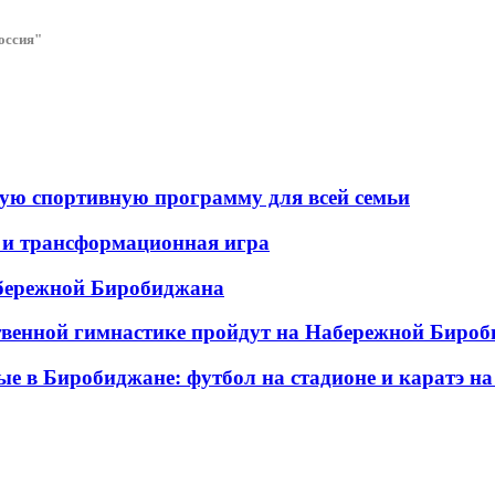
оссия"
ую спортивную программу для всей семьи
 и трансформационная игра
абережной Биробиджана
твенной гимнастике пройдут на Набережной Биро
е в Биробиджане: футбол на стадионе и каратэ н