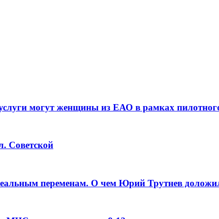
услуги могут женщины из ЕАО в рамках пилотног
л. Советской
реальным переменам. О чем Юрий Трутнев доложи