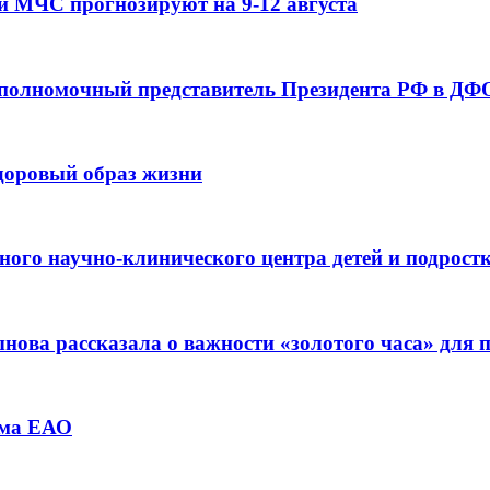
и МЧС прогнозируют на 9-12 августа
 полномочный представитель Президента РФ в ДФО
здоровый образ жизни
ьного научно-клинического центра детей и подрос
ова рассказала о важности «золотого часа» для
зма ЕАО