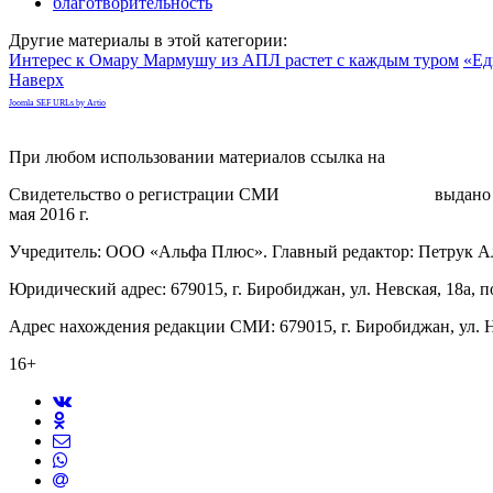
благотворительность
Другие материалы в этой категории:
Интерес к Омару Мармушу из АПЛ растет с каждым туром
«Ед
Наверх
Joomla SEF URLs by Artio
При любом использовании материалов ссылка на
gorodnabire.ru
Свидетельство о регистрации СМИ
ЭЛ № ФС 77-65771
выдано 
мая 2016 г.
Учредитель: ООО «Альфа Плюс». Главный редактор: Петрук А
Юридический адрес: 679015, г. Биробиджан, ул. Невская, 18а, п
Адрес нахождения редакции СМИ: 679015, г. Биробиджан, ул. Н
16+