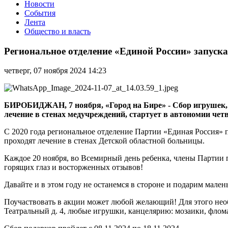
Новости
События
Лента
Общество и власть
Региональное
отделение
Региональное отделение «Единой России» запуск
«Единой
России»
четверг, 07 ноября 2024 14:23
запускает
благотворительную
акцию
«Коробка
БИРОБИДЖАН, 7 ноября, «Город на Бире» - Сбор игрушек, н
храбрости»
лечение в стенах медучреждений, стартует в автономии чет
С 2020 года региональное отделение Партии «Единая Россия» 
проходят лечение в стенах Детской областной больницы.
Каждое 20 ноября, во Всемирный день ребенка, члены Партии 
горящих глаз и восторженных отзывов!
Давайте и в этом году не останемся в стороне и подарим мале
Поучаствовать в акции может любой желающий! Для этого нео
Театральный д. 4, любые игрушки, канцелярию: мозаики, флома