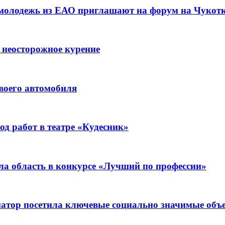
 молодежь из ЕАО приглашают на форум на Чукот
 неосторожное курение
воего автомобиля
д работ в театре «Кудесник»
ла область в конкурсе «Лучший по профессии»
рнатор посетила ключевые социально значимые о