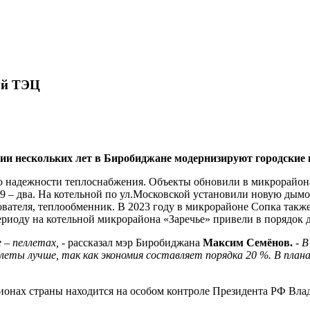
ой ТЭЦ
и нескольких лет в Биробиджане модернизируют городские 
ю надежности теплоснабжения. Объекты обновили в микрорайона
9 – два. На котельной по ул.Московской установили новую дымов
вателя, теплообменник. В 2023 году в микрорайоне Сопка также 
риоду на котельной микрорайона «Заречье» привели в порядок д
 – пеллетах, -
рассказал мэр Биробиджана
Максим Семёнов.
- В
еты лучше, так как экономия составляет порядка 20 %. В плана
онах страны находится на особом контроле Президента РФ Вла