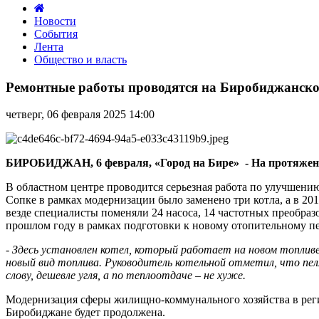
Новости
События
Лента
Общество и власть
Ремонтные
работы
Ремонтные работы проводятся на Биробиджанск
проводятся
на
четверг, 06 февраля 2025 14:00
Биробиджанской
ТЭЦ
БИРОБИДЖАН, 6 февраля, «Город на Бире» - На протяжени
В областном центре проводится серьезная работа по улучшени
Сопке в рамках модернизации было заменено три котла, а в 201
везде специалисты поменяли 24 насоса, 14 частотных преобразо
прошлом году в рамках подготовки к новому отопительному пе
-
Здесь установлен котел, который работает на новом топливе
новый вид топлива. Руководитель котельной отметил, что пелл
слову, дешевле угля, а по теплоотдаче – не хуже.
Модернизация сферы жилищно-коммунального хозяйства в реги
Биробиджане будет продолжена.