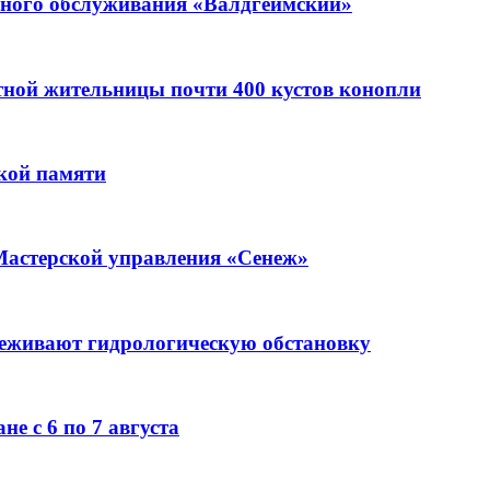
ьного обслуживания «Валдгеймский»
стной жительницы почти 400 кустов конопли
кой памяти
Мастерской управления «Сенеж»
леживают гидрологическую обстановку
е с 6 по 7 августа