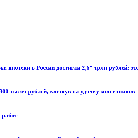
жи ипотеки в России достигли 2,6* трлн рублей: э
 300 тысяч рублей, клюнув на удочку мошенников
 работ