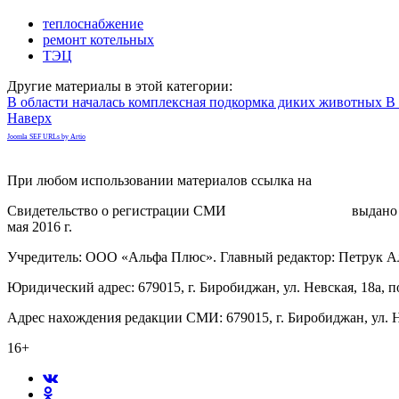
теплоснабжение
ремонт котельных
ТЭЦ
Другие материалы в этой категории:
В области началась комплексная подкормка диких животных
В
Наверх
Joomla SEF URLs by Artio
При любом использовании материалов ссылка на
gorodnabire.ru
Свидетельство о регистрации СМИ
ЭЛ № ФС 77-65771
выдано 
мая 2016 г.
Учредитель: ООО «Альфа Плюс». Главный редактор: Петрук А
Юридический адрес: 679015, г. Биробиджан, ул. Невская, 18а, п
Адрес нахождения редакции СМИ: 679015, г. Биробиджан, ул. Н
16+