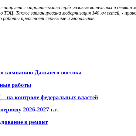
анируется строительство трёх газовых котельных и девяти мо
ую ТЭЦ. Также запланирована модернизация 140 км сетей, -
прок
то работы предстоят серьезные и глобальные.
ую компанию Дальнего востока
чные работы
– на контроле федеральных властей
ериоду 2026-2027 г.г.
удование в ремонт