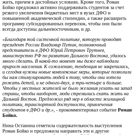
жить, причем в достойных условиях. Кроме того, Роман
Бойко предложил активно поддерживать студентов за счет
резкого увеличения бюджетных мест в вузах ДФО и
повышенной академической стипендии, а также расширить
программу субсидированных перевозок, чтобы они были
всегда доступны дальневосточникам, и др.
«Благодаря той системной политике, которую проводят
президент России Владимир Путин, полномочный
представитель в ДФО Юрий Петрович Трутнев,
министерство РФ по развитию Дальнего Востока, удалось
много сделать. В какой-то момент мы даже наблюдали
прирост населения. К сожалению, тенденция не закрепилась,
и сегодня нужны новые комплексные меры, которые позволили
бы нам стимулировать людей к тому, чтобы они хотели
рожать детей, и не одного-двух, а три-четыре и больше.
Чтобы у местных жителей не было желания уехать на запад
страны, чтобы наоборот, люди стремились ехать жить на
Дальний Восток. Предложил ряд мер в области жилищной
политики, транспортной доступности, привлечения
студентов в ДФО и др.»,
- прокомментировал событие
Роман
Бойко.
Нина Останина отметила содержательность выступления
Роман Бойко и предложила направить эти и другие