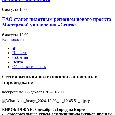
6 августа 13:00
ЕАО станет пилотным регионом нового проекта
Мастерской управления «Сенеж»
6 августа 12:00
Все новости
Новости
События
Лента
Общество и власть
Сессия
женской
Сессия женской политшколы состоялась в
политшколы
Биробиджане
состоялась
в
воскресенье, 08 декабря 2024 16:00
Биробиджане
БИРОБИДЖАН, 8 декабря, «Город на Бире»
- Образовательные курсы для женщин-политиков прошли