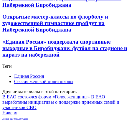
Набережной Биробиджана
Открытые мастер-классы по флорболу и
художественной гимнастике пройдут на
Набережной Биробиджана
«Единая Россия» поддержала спортивные
выходные в Биробиджане: футбол на стадионе и
каратэ на набережной
Теги
Единая Россия
Сессия женской политшколы
Другие материалы в этой категории:
В ЕАО состоялся форум «Голос женщины»
В ЕАО
выработаны инициативы о поддержке приемных семей и
участников СВО
Наверх
Joomla SEF URLs by Artio