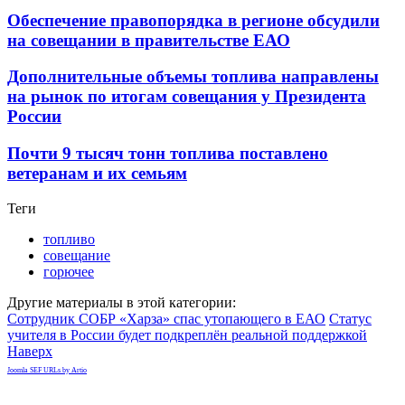
Обеспечение правопорядка в регионе обсудили
на совещании в правительстве ЕАО
Дополнительные объемы топлива направлены
на рынок по итогам совещания у Президента
России
Почти 9 тысяч тонн топлива поставлено
ветеранам и их семьям
Теги
топливо
совещание
горючее
Другие материалы в этой категории:
Сотрудник СОБР «Харза» спас утопающего в ЕАО
Статус
учителя в России будет подкреплён реальной поддержкой
Наверх
Joomla SEF URLs by Artio