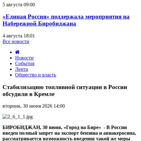
5 августа 09:00
«Единая Россия» поддержала мероприятия на
Набережной Биробиджана
4 августа 18:01
Все новости
Новости
События
Лента
Общество и власть
Стабилизацию
топливной
Стабилизацию топливной ситуации в России
ситуации
обсудили в Кремле
в
России
вторник, 30 июня 2026 14:00
обсудили
в
Кремле
БИРОБИДЖАН, 30 июня, «Город на Бире» - В России
введен полный запрет на экспорт бензина и авиакеросина,
рассматривается возможность введения такой же меры