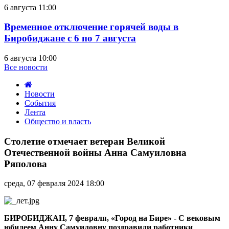
6 августа 11:00
Временное отключение горячей воды в
Биробиджане с 6 по 7 августа
6 августа 10:00
Все новости
Новости
События
Лента
Общество и власть
Столетие
отмечает
Столетие отмечает ветеран Великой
ветеран
Отечественной войны Анна Самуиловна
Великой
Ряполова
Отечественной
войны
среда, 07 февраля 2024 18:00
Анна
Самуиловна
Ряполова
БИРОБИДЖАН, 7 февраля, «Город на Бире» - С вековым
юбилеем Анну Самуиловну поздравили работники