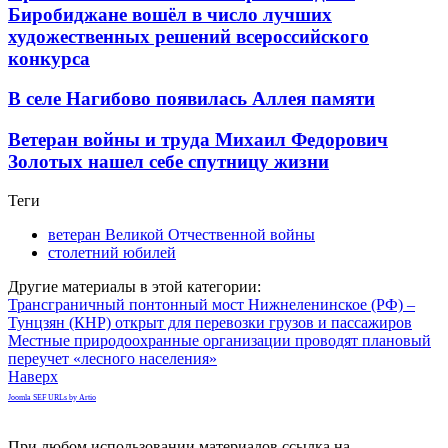
Биробиджане вошёл в число лучших
художественных решений всероссийского
конкурса
В селе Нагибово появилась Аллея памяти
Ветеран войны и труда Михаил Федорович
Золотых нашел себе спутницу жизни
Теги
ветеран Великой Отчественной войны
столетний юбилей
Другие материалы в этой категории:
Трансграничный понтонный мост Нижнеленинское (РФ) –
Тунцзян (КНР) открыт для перевозки грузов и пассажиров
Местные природоохранные организации проводят плановый
переучет «лесного населения»
Наверх
Joomla SEF URLs by Artio
При любом использовании материалов ссылка на