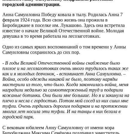
городской администрации.
Анна Самуиловна Победу ковала в тылу. Родилась Анна 7
февраля 1924 года. Всю свою жизнь она прожила в
Биробиджане в поселке им. Лукашово. Здесь она встретила
известие о начале Великой Отечественной войне. Молодая
девушка в то время работала на лесозаготовках.
Одно из самых ярких воспоминаний о том времени у Анны
Самуиловны сохранилось до сих пор.
- В годы Великой Отечественной войны снабжение было
плохое и на лесозаготовках очень много трудилось таких же
как и я молодых девчонок, - вспоминает Анна Самуиловна. –
Война, особо одежды никакой не было, поэтому наряды
мастерили из того, что было. Когда закончилась война, меня
наградили медалью за самоотверженный труд и подарили
кожаные ботинки. Они были мне большие. Но я и закинула на
плечо и несла с гордостью. Потом мой сосед из них сшил мне
туфли. Очень гордилась дорогим подарком и на протяжении
многих лет носила эти туфли. И на танцы в них бегала в
городской парк.
С вековым юбилеем Анну Самуиловну от имени мэра
Биробиджана Максима Семёнова поздравил заместитель