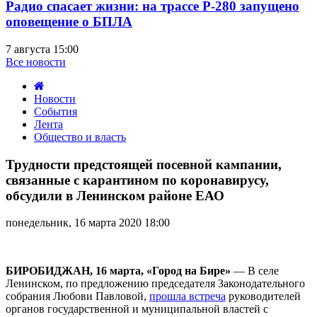
Радио спасает жизни: на трассе Р-280 запущено
оповещение о БПЛА
7 августа 15:00
Все новости
Новости
События
Лента
Общество и власть
Трудности
предстоящей
Трудности предстоящей посевной кампании,
посевной
связанные с карантином по коронавирусу,
кампании,
обсудили в Ленинском районе ЕАО
связанные
с
понедельник, 16 марта 2020 18:00
карантином
по
коронавирусу,
обсудили
БИРОБИДЖАН, 16 марта, «Город на Бире»
— В селе
в
Ленинском, по предложению председателя Законодательного
Ленинском
собрания Любови Павловой,
прошла встреча
руководителей
районе
органов государственной и муниципальной властей с
ЕАО