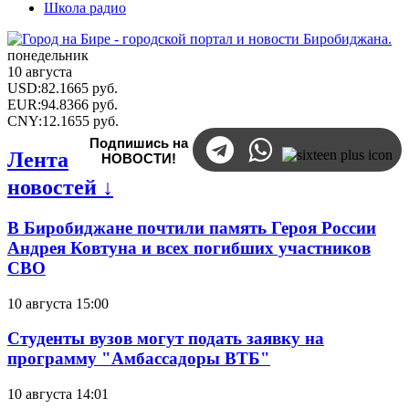
Школа радио
понедельник
10 августа
USD
:
82.1665
руб.
EUR
:
94.8366
руб.
CNY
:
12.1655
руб.
Подпишись на
Лента
НОВОСТИ!
новостей ↓
В Биробиджане почтили память Героя России
Андрея Ковтуна и всех погибших участников
СВО
10 августа 15:00
Студенты вузов могут подать заявку на
программу "Амбассадоры ВТБ"
10 августа 14:01