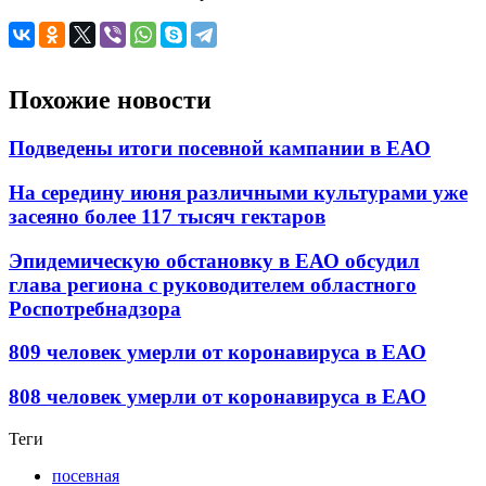
Похожие новости
Подведены итоги посевной кампании в ЕАО
На середину июня различными культурами уже
засеяно более 117 тысяч гектаров
Эпидемическую обстановку в ЕАО обсудил
глава региона с руководителем областного
Роспотребнадзора
809 человек умерли от коронавируса в ЕАО
808 человек умерли от коронавируса в ЕАО
Теги
посевная