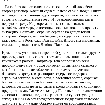
– На мой взгляд, сегодня получился полезный для обеих
сторон разговор. Каждый сделал из него свои выводы. Никто
не ожидал, что граница будет закрыта, но никто не оказался
готов и к последствиям этого. И товаропроизводители в
первую очередь. На дворе март, а мы с вами только
вырабатываем меры, с помощью которых можно исправить
ситуацию. Поэтому Собрание берёт её на депутатский
контроль. Уверена, что необходимую поддержку окажет и
глава региона Ростислав Гольдштейн. Вместе мы справимся, –
сказала, подводя итоги, Любовь Павлова.
Кроме того, участники встречи обсудили и несколько других
проблем, связанных с развитием агропромышленного
комплекса в районе. Например, товаропроизводители
просили депутатов и руководителей управления сельского
хозяйства помочь им облегчить процедуру получения
банковских кредитов, расширить сферу господдержки в
аграрном секторе, в частности, в растениеводстве, обращать
больше внимания на небольшие фермерские хозяйства,
которым сегодня нелегко расти и конкурировать с крупными
предприятиями. Также Александр Пащенко, по предложению
Любови Павловой, подробно рассказал о существующих
сегодня в ЕАО мерах государственной поддержки сельского
хозяйства, кто и каким образом может ей воспользоваться.