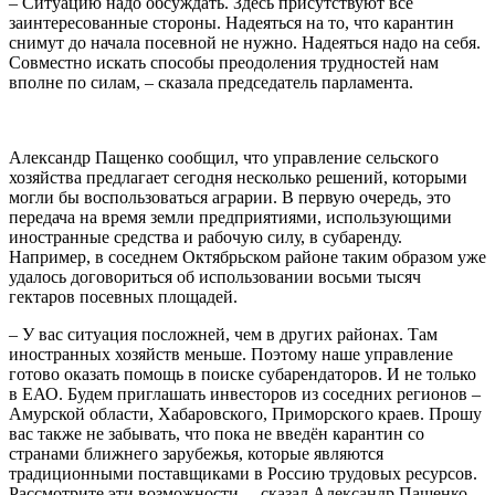
– Ситуацию надо обсуждать. Здесь присутствуют все
заинтересованные стороны. Надеяться на то, что карантин
снимут до начала посевной не нужно. Надеяться надо на себя.
Совместно искать способы преодоления трудностей нам
вполне по силам, – сказала председатель парламента.
Александр Пащенко сообщил, что управление сельского
хозяйства предлагает сегодня несколько решений, которыми
могли бы воспользоваться аграрии. В первую очередь, это
передача на время земли предприятиями, использующими
иностранные средства и рабочую силу, в субаренду.
Например, в соседнем Октябрьском районе таким образом уже
удалось договориться об использовании восьми тысяч
гектаров посевных площадей.
– У вас ситуация посложней, чем в других районах. Там
иностранных хозяйств меньше. Поэтому наше управление
готово оказать помощь в поиске субарендаторов. И не только
в ЕАО. Будем приглашать инвесторов из соседних регионов –
Амурской области, Хабаровского, Приморского краев. Прошу
вас также не забывать, что пока не введён карантин со
странами ближнего зарубежья, которые являются
традиционными поставщиками в Россию трудовых ресурсов.
Рассмотрите эти возможности, – сказал Александр Пащенко.