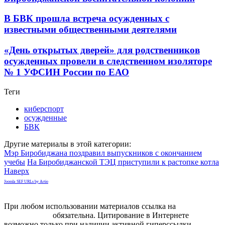
В БВК прошла встреча осужденных с
известными общественными деятелями
«День открытых дверей» для родственников
осужденных провели в следственном изоляторе
№ 1 УФСИН России по ЕАО
Теги
киберспорт
осужденные
БВК
Другие материалы в этой категории:
Мэр Биробиджана поздравил выпускников с окончанием
учебы
На Биробиджанской ТЭЦ приступили к растопке котла
Наверх
Joomla SEF URLs by Artio
При любом использовании материалов ссылка на
gorodnabire.ru
обязательна. Цитирование в Интернете
возможно только при наличии активной гиперссылки.