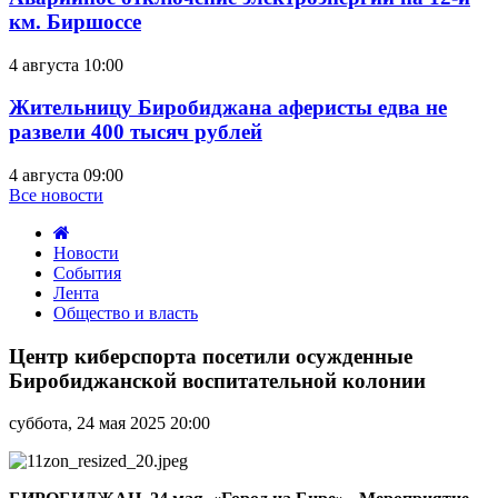
км. Биршоссе
4 августа 10:00
Жительницу Биробиджана аферисты едва не
развели 400 тысяч рублей
4 августа 09:00
Все новости
Новости
События
Лента
Общество и власть
Центр
киберспорта
Центр киберспорта посетили осужденные
посетили
Биробиджанской воспитательной колонии
осужденные
Биробиджанской
суббота, 24 мая 2025 20:00
воспитательной
колонии