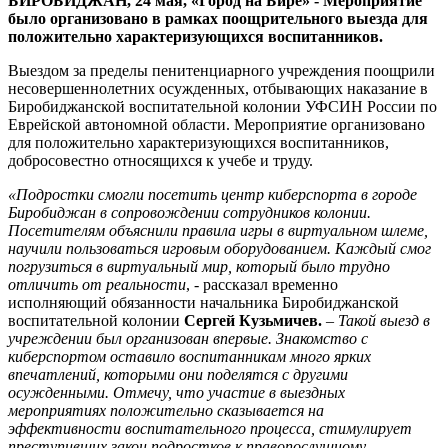
БИРОБИДЖАН, 24 мая, «Город на Бире» - Мероприятие
было организовано в рамках поощрительного выезда для
положительно характеризующихся воспитанников.
Выездом за пределы пенитенциарного учреждения поощрили
несовершеннолетних осужденных, отбывающих наказание в
Биробиджанской воспитательной колонии УФСИН России по
Еврейской автономной области. Мероприятие организовано
для положительно характеризующихся воспитанников,
добросовестно относящихся к учебе и труду.
«Подростки смогли посетить центр киберспорта в городе
Биробиджан в сопровождении сотрудников колонии.
Посетителям объяснили правила игры в виртуальном шлеме,
научили пользоваться игровым оборудованием. Каждый смог
погрузиться в виртуальный мир, который было трудно
отличить от реальности
, - рассказал временно
исполняющий обязанности начальника Биробиджанской
воспитательной колонии
Сергей Кузьмичев.
–
Такой выезд в
учреждении был организован впервые. Знакомство с
киберспортом оставило воспитанникам много ярких
впечатлений, которыми они поделятся с другими
осужденными. Отмечу, что участие в выездных
мероприятиях положительно сказывается на
эффективности воспитательного процесса, стимулирует
преступивших закон подростков к правопослушному