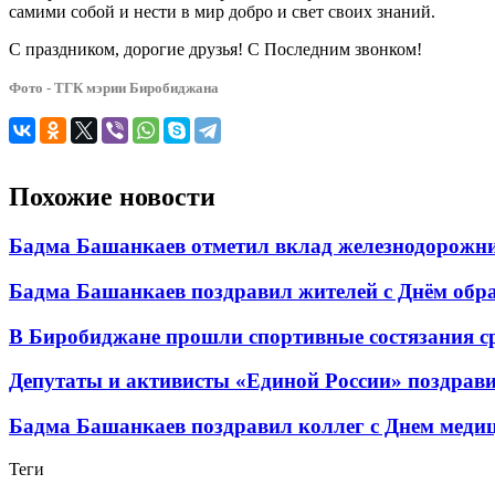
самими собой и нести в мир добро и свет своих знаний.
С праздником, дорогие друзья! С Последним звонком!
Фото - ТГК мэрии Биробиджана
Похожие новости
Бадма Башанкаев отметил вклад железнодорожни
Бадма Башанкаев поздравил жителей с Днём обр
В Биробиджане прошли спортивные состязания с
Депутаты и активисты «Единой России» поздрав
Бадма Башанкаев поздравил коллег с Днем меди
Теги