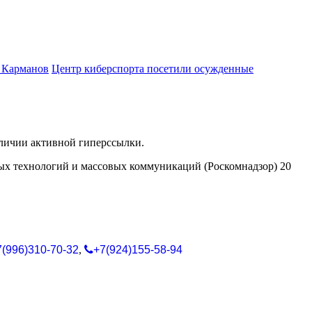
й Карманов
Центр киберспорта посетили осужденные
аличии активной гиперссылки.
ых технологий и массовых коммуникаций (Роскомнадзор) 20
7(996)310-70-32
,
+7(924)155-58-94