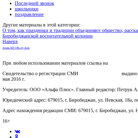
Последний звонок
школьники
поздравление
Другие материалы в этой категории:
О том, как праздники и традиции объединяют общество, расск
Биробиджанской воспитательной колонии
Наверх
Joomla SEF URLs by Artio
При любом использовании материалов ссылка на
gorodnabire.ru
Свидетельство о регистрации СМИ
ЭЛ № ФС 77-65771
выдано 
мая 2016 г.
Учредитель: ООО «Альфа Плюс». Главный редактор: Петрук А
Юридический адрес: 679015, г. Биробиджан, ул. Невская, 18а, п
Адрес нахождения редакции СМИ: 679015, г. Биробиджан, ул. Н
16+