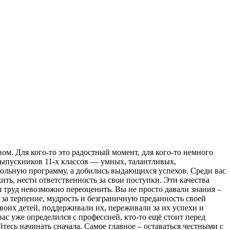
ом. Для кого-то это радостный момент, для кого-то немного
выпускников 11-х классов — умных, талантливых,
кольную программу, а добились выдающихся успехов. Среди вас
ь, нести ответственность за свои поступки. Эти качества
ш труд невозможно переоценить. Вы не просто давали знания –
за терпение, мудрость и безграничную преданность своей
воих детей, поддерживали их, переживали за их успехи и
ас уже определился с профессией, кто-то ещё стоит перед
тесь начинать сначала. Самое главное – оставаться честными с