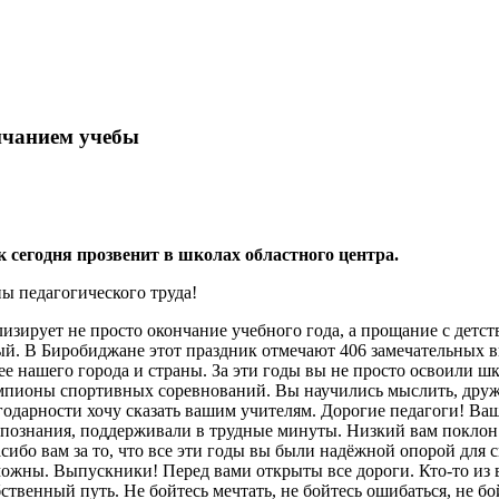
нчанием учебы
сегодня прозвенит в школах областного центра.
ы педагогического труда!
зирует не просто окончание учебного года, а прощание с детств
ый. В Биробиджане этот праздник отмечают 406 замечательных 
 нашего города и страны. За эти годы вы не просто освоили ш
мпионы спортивных соревнований. Вы научились мыслить, дружит
годарности хочу сказать вашим учителям. Дорогие педагоги! Ва
 познания, поддерживали в трудные минуты. Низкий вам поклон 
ибо вам за то, что все эти годы вы были надёжной опорой для с
ожны. Выпускники! Перед вами открыты все дороги. Кто-то из в
венный путь. Не бойтесь мечтать, не бойтесь ошибаться, не бой