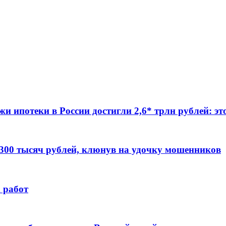
жи ипотеки в России достигли 2,6* трлн рублей: э
 300 тысяч рублей, клюнув на удочку мошенников
 работ