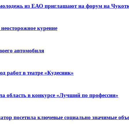
 молодежь из ЕАО приглашают на форум на Чукот
 неосторожное курение
воего автомобиля
д работ в театре «Кудесник»
ла область в конкурсе «Лучший по профессии»
рнатор посетила ключевые социально значимые о