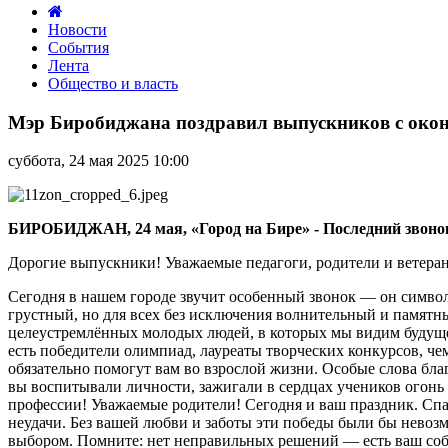
Новости
События
Лента
Общество и власть
Мэр
Биробиджана
Мэр Биробиджана поздравил выпускников с око
поздравил
выпускников
суббота, 24 мая 2025 10:00
с
окончанием
учебы
БИРОБИДЖАН, 24 мая, «Город на Бире» - Последний звонок 
Дорогие выпускники! Уважаемые педагоги, родители и ветеран
Сегодня в нашем городе звучит особенный звонок — он символи
грустный, но для всех без исключения волнительный и памятн
целеустремлённых молодых людей, в которых мы видим будущее
есть победители олимпиад, лауреаты творческих конкурсов, че
обязательно помогут вам во взрослой жизни. Особые слова бла
вы воспитывали личности, зажигали в сердцах учеников огонь
профессии! Уважаемые родители! Сегодня и ваш праздник. Спас
неудачи. Без вашей любви и заботы эти победы были бы невозм
выбором. Помните: нет неправильных решений — есть ваш собст