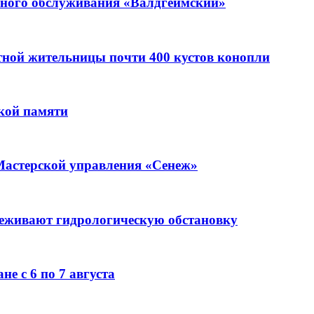
ьного обслуживания «Валдгеймский»
стной жительницы почти 400 кустов конопли
кой памяти
Мастерской управления «Сенеж»
леживают гидрологическую обстановку
е с 6 по 7 августа