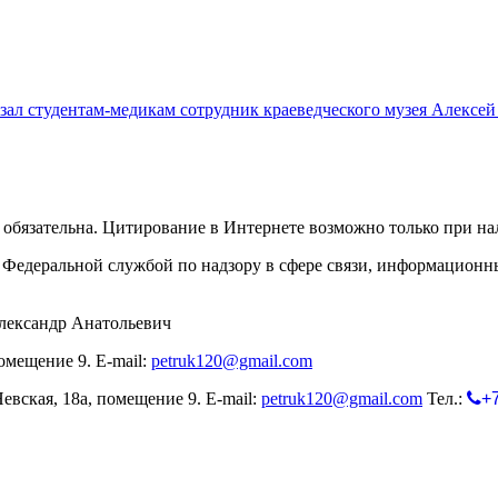
азал студентам-медикам сотрудник краеведческого музея Алексе
обязательна. Цитирование в Интернете возможно только при н
Федеральной службой по надзору в сфере связи, информационн
лександр Анатольевич
омещение 9. E-mail:
petruk120@gmail.com
евская, 18а, помещение 9. E-mail:
petruk120@gmail.com
Тел.:
+