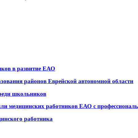
ков в развитие ЕАО
азования районов Еврейской автономной области
реди школьников
или медицинских работников ЕАО с профессиона
цинского работника