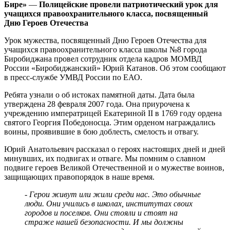
Бире»
—
Полицейские провели патриотический урок для
учащихся правоохранительного класса, посвященный
Дню Героев Отечества
Урок мужества, посвященный Дню Героев Отечества для
учащихся правоохранительного класса школы №8 города
Биробиджана провел сотрудник отдела кадров МОМВД
России «Биробиджанский» Юрий Катанов. Об этом сообщают
в пресс-службе УМВД России по ЕАО.
Ребята узнали о об истоках памятной даты. Дата была
утверждена 28 февраля 2007 года. Она приурочена к
учреждению императрицей Екатериной II в 1769 году ордена
святого Георгия Победоносца. Этим орденом награждались
воины, проявившие в бою доблесть, смелость и отвагу.
Юрий Анатольевич рассказал о героях настоящих дней и дней
минувших, их подвигах и отваге. Мы помним о славном
подвиге героев Великой Отечественной и о мужестве воинов,
защищающих правопорядок в наше время.
- Герои живут или жили среди нас. Это обычные
люди. Они учились в школах, институтах своих
городов и поселков. Они стояли и стоят на
страже нашей безопасности. И мы должны