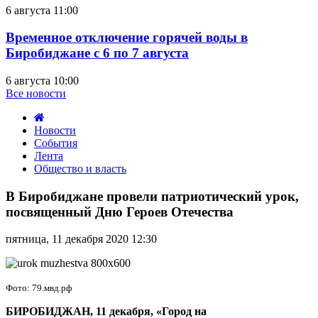
6 августа 11:00
Временное отключение горячей воды в
Биробиджане с 6 по 7 августа
6 августа 10:00
Все новости
Новости
События
Лента
Общество и власть
В
Биробиджане
В Биробиджане провели патриотический урок,
провели
посвященный Дню Героев Отечества
патриотический
урок,
пятница, 11 декабря 2020 12:30
посвященный
Дню
Героев
Отечества
Фото: 79.мвд.рф
БИРОБИДЖАН, 11 декабря, «Город на