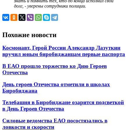
знать и помнить тех, кто до конца исполнил свой
долг, - уверены сотрудники полиции.
Похожие новости
Космонавт, Герой России Александр Лазуткин
вручил юным биробиджанцам первые паспорта
В ЕАО прошло торжество ко Дню Героев
Отечества
День героев Отечества отметили в школах
Биробиджана
Телебашня в Биробиджане озарится подсветкой
в День Героев Отечества
Силовые ведомства ЕАО посостязались в
ловкости и скорости