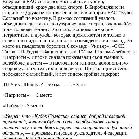
Впервые в ЕАО состоялся масштабный турнир,
объединивший сразу два вида спорта. В Биробиджане на
стадионе «Дружба» состоялся первый в истории ЕАО "Кубок
Согласия" по волетену. В рамках состязаний удалось
объединить два таких популярных вида спорта, как волейбол
и настольный теннис. Это стало мощным символом
патриотизма и дружбы, которые проявляются не только в
сплетении видов спорта, но и во взаимодействии команд. За
место на пьедестале боролись 6 команд: «Универ», «ССК
Тигр», «Победа», «Защитники», «ПГУ им. Шолом-Алейхема»,
«Патриоты». Игроки сначала показывали свои умения в
волейболе, а затем — в настольном теннисе, демонстрируя
сноровку, внимательность и ловкость. По традиции, всегда
побеждает сильнейший, и вот список тройки лидеров:
ПГУ им. Шолом-Алейхема — 1 место
«Патриоты» — 2 место
«Победа» - 3 место
«Уверен, что «Кубок Согласия» станет доброй и славной
традицией, которая будет и дальше объединять нашу
талантливую молодёжь и укреплять спортивный дух нашей
области»,
— прокомментировал руководитель Федерации
волейбола ЕАО
Андрей Иванов.