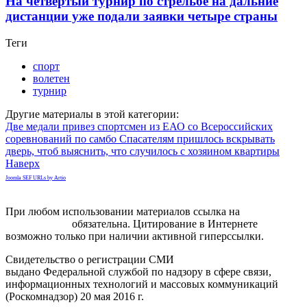
На четвертый турнир по стрельбе на дальние
дистанции уже подали заявки четыре страны
Теги
спорт
волетен
турнир
Другие материалы в этой категории:
Две медали привез спортсмен из ЕАО со Всероссийских
соревнований по самбо
Спасателям пришлось вскрывать
дверь, чтоб выяснить, что случилось с хозяином квартиры
Наверх
Joomla SEF URLs by Artio
При любом использовании материалов ссылка на
gorodnabire.ru
обязательна. Цитирование в Интернете
возможно только при наличии активной гиперссылки.
Свидетельство о регистрации СМИ
ЭЛ № ФС 77-65771
выдано Федеральной службой по надзору в сфере связи,
информационных технологий и массовых коммуникаций
(Роскомнадзор) 20 мая 2016 г.