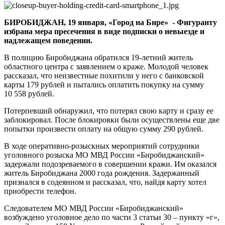
краже
с
БИРОБИДЖАН, 19 января, «Город на Бире» - Фигуранту
банковской
избрана мера пресечения в виде подписки о невыезде и
карты
надлежащем поведении.
В полицию Биробиджана обратился 19-летний житель
областного центра с заявлением о краже. Молодой человек
рассказал, что неизвестные похитили у него с банковской
карты 179 рублей и пытались оплатить покупку на сумму
10 558 рублей.
Потерпевший обнаружил, что потерял свою карту и сразу ее
заблокировал. После блокировки были осуществлены еще две
попытки произвести оплату на общую сумму 290 рублей.
В ходе оперативно-розыскных мероприятий сотрудники
уголовного розыска МО МВД России «Биробиджанский»
задержали подозреваемого в совершении кражи. Им оказался
житель Биробиджана 2000 года рождения. Задержанный
признался в содеянном и рассказал, что, найдя карту хотел
приобрести телефон.
Следователем МО МВД России «Биробиджанский»
возбуждено уголовное дело по части 3 статьи 30 – пункту «г»,