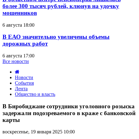
более 300 тысяч рублей, клюнув на удочку
мошенников
6 августа 18:00
В ЕАО значительно увеличены объемы
дорожных работ
6 августа 17:00
Все новости
Новости
События
Лента
Общество и власть
В
Биробиджане
В Биробиджане сотрудники уголовного розыска
сотрудники
задержали подозреваемого в краже с банковской
уголовного
карты
розыска
задержали
воскресенье, 19 января 2025 10:00
подозреваемого
в