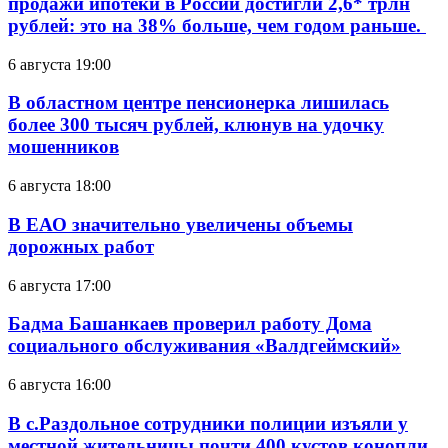
продажи ипотеки в России достигли 2,6* трлн
рублей: это на 38% больше, чем годом раньше.
6 августа 19:00
В областном центре пенсионерка лишилась
более 300 тысяч рублей, клюнув на удочку
мошенников
6 августа 18:00
В ЕАО значительно увеличены объемы
дорожных работ
6 августа 17:00
Бадма Башанкаев проверил работу Дома
социального обслуживания «Валдгеймский»
6 августа 16:00
В с.Раздольное сотрудники полиции изъяли у
местной жительницы почти 400 кустов конопли