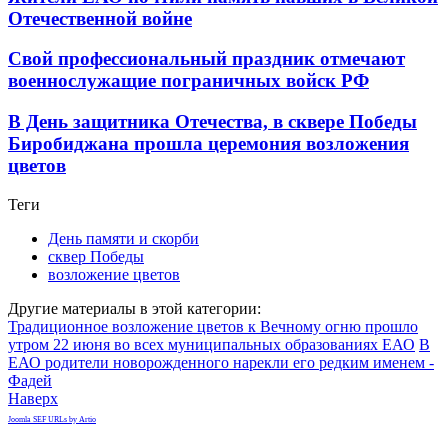
Отечественной войне
Свой профессиональный праздник отмечают
военнослужащие пограничных войск РФ
В День защитника Отечества, в сквере Победы
Биробиджана прошла церемония возложения
цветов
Теги
День памяти и скорби
сквер Победы
возложение цветов
Другие материалы в этой категории:
Традиционное возложение цветов к Вечному огню прошло
утром 22 июня во всех муниципальных образованиях ЕАО
В
ЕАО родители новорожденного нарекли его редким именем -
Фадей
Наверх
Joomla SEF URLs by Artio