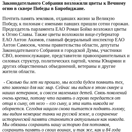
Законодательного Собрания возложили цветы к Вечному
огню в сквере Победы в Биробиджане.
Почтить память земляков, отдавших жизни за Великую
Победу, к пилонам с именами павших пришли сотни горожан.
Председатель парламента ЕАО Роман Бойко возложил цветы
к Огню Славы. Также цветы возложили вице-губернатор
ЕАО Антон Акимов, главный федеральный инспектор ЕАО
Антон Самосюк, члены правительства области, депутаты
Законодательного Собрания и городской Думы, участники
СВО, военнослужащие, представители правоохранительных и
силовых структур, политических партий, члены Юнармии и
других общественных объединений, ветераны и другие
жители области.
-
Сколько бы лет ни прошло, мы всегда будем помнить тех,
кто завоевал для нас мир. Сейчас мы видим в этом сквере и
наших ветеранов, и совсем маленьких детей. Связь поколений
очень крепка, потому что память о героях передается от
отца к сыну, от него – его сыну, и эта нить никогда не
оборвется. Сегодня нацизм снова пытается поднять голову,
мы видим немецкие танки на русской земле, и сохранение
исторической памяти становится актуальным как никогда.
Мы обязаны сохранить нашу историю для потомков,
сохранить память о своих воинах, и так же, как и 84 года