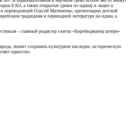
сти». В образовательном и научном треке особое место займут
стории ЕАО, а также открытые уроки по идишу в лицее и
 и переводчицей Ольгой Матвиенко, презентацию детской
еврейским традициям и переводной литературе на идиш, а
естиваля – главный редактор газеты «Биробиджанер штерн»
рода, значит сохранять культурное наследие, историческую
пляет единство.