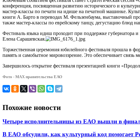
Ключевым событием фестиваля станет стратегическая сессия «
конференция, посвященная развитию исторического и культурно
мастер-классы по печати на идише на печатной машинке. Кул
книги А. Барто в переводах М. Фельзенбаума, выставочный пр
также мастер-классы по еврейскому танцу, дегустацию блюд н
Фестиваль языка идиш проходит при поддержке губернатора и 
Елена Сарашевская.
Торжественная церемония юбилейного фестиваля прошла в форма
память и самобытное мировоззрение. Это обеспечивает связь м
Завершилось открытие фестиваля презентацией книги «Продолж
Фото - МАХ правительства ЕАО
Похожие новости
Четыре исполнительницы из ЕАО вышли в финал
В ЕАО обсудили, как культурный код помогает Ро