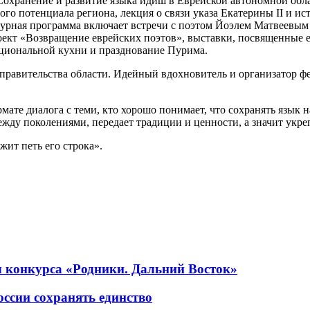
Сохранение и развитие языка идиш в Еврейской автономной обла
го потенциала региона, лекция о связи указа Екатерины II и и
ьтурная программа включает встречи с поэтом Йоэлем Матвеевым
оект «Возвращение еврейских поэтов», выставки, посвященные 
ациональной кухни и празднование Пурима.
правительства области. Идейный вдохновитель и организатор ф
те диалога с теми, кто хорошо понимает, что сохранять язык на
ежду поколениями, передает традиции и ценности, а значит укре
ит петь его строка».
 конкурса «Родники. Дальний Восток»
ссии сохранять единство