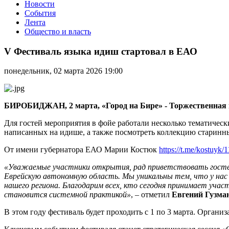
Новости
События
Лента
Общество и власть
V
Фестиваль
V Фестиваль языка идиш стартовал в ЕАО
языка
идиш
понедельник, 02 марта 2026 19:00
стартовал
в
ЕАО
БИРОБИДЖАН, 2 марта, «Город на Бире» - Торжественная 
Для гостей мероприятия в фойе работали несколько тематическ
написанных на идише, а также посмотреть коллекцию старинн
От имени губернатора ЕАО Марии Костюк
https://t.me/kostuyk/
«Уважаемые участники открытия, рад приветствовать гостей 
Еврейскую автономную область. Мы уникальны тем, что у нас 
нашего региона. Благодарим всех, кто сегодня принимает уча
становится системной практикой»
, – отметил
Евгений Гузма
В этом году фестиваль будет проходить с 1 по 3 марта. Орга