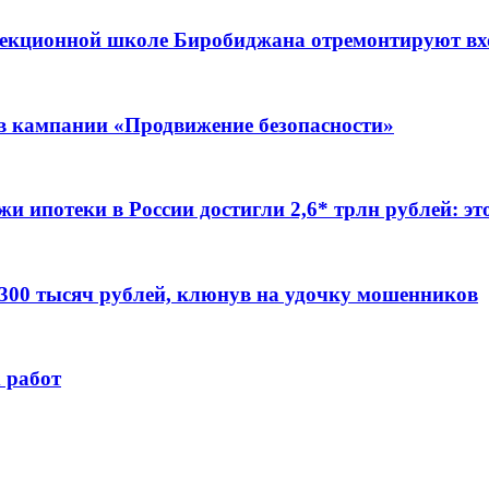
ррекционной школе Биробиджана отремонтируют в
ов кампании «Продвижение безопасности»
жи ипотеки в России достигли 2,6* трлн рублей: э
 300 тысяч рублей, клюнув на удочку мошенников
 работ