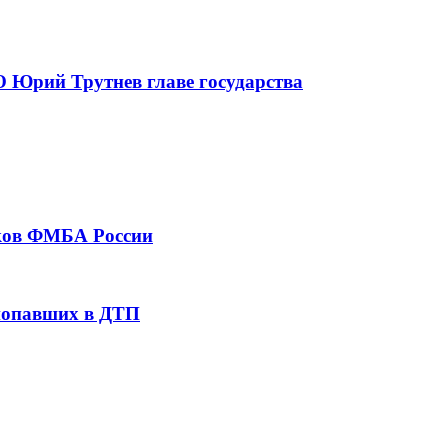
 Юрий Трутнев главе государства
тков ФМБА России
 попавших в ДТП