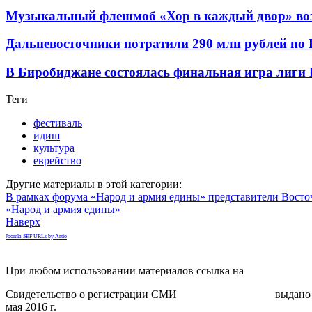
Музыкальный флешмоб «Хор в каждый двор» во
Дальневосточники потратили 290 млн рублей по
В Биробиджане состоялась финальная игра лиг
Теги
фестиваль
идиш
культура
еврейство
Другие материалы в этой категории:
В рамках форума «Народ и армия едины» представители Восто
«Народ и армия едины»
Наверх
Joomla SEF URLs by Artio
При любом использовании материалов ссылка на
gorodnabire.ru
Свидетельство о регистрации СМИ
ЭЛ № ФС 77-65771
выдано 
мая 2016 г.