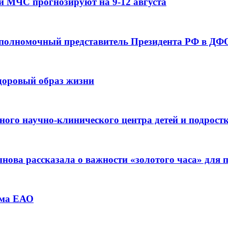
и МЧС прогнозируют на 9-12 августа
 полномочный представитель Президента РФ в ДФО
здоровый образ жизни
ьного научно-клинического центра детей и подрос
ова рассказала о важности «золотого часа» для
зма ЕАО