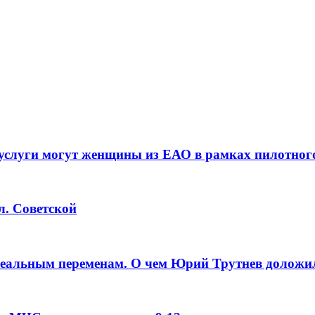
услуги могут женщины из ЕАО в рамках пилотног
л. Советской
реальным переменам. О чем Юрий Трутнев доложи