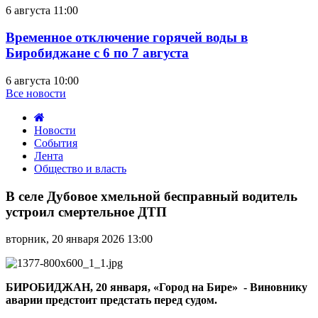
6 августа 11:00
Временное отключение горячей воды в
Биробиджане с 6 по 7 августа
6 августа 10:00
Все новости
Новости
События
Лента
Общество и власть
В
селе
В селе Дубовое хмельной бесправный водитель
Дубовое
устроил смертельное ДТП
хмельной
бесправный
вторник, 20 января 2026 13:00
водитель
устроил
смертельное
ДТП
БИРОБИДЖАН, 20 января, «Город на Бире» - Виновнику
аварии предстоит предстать перед судом.