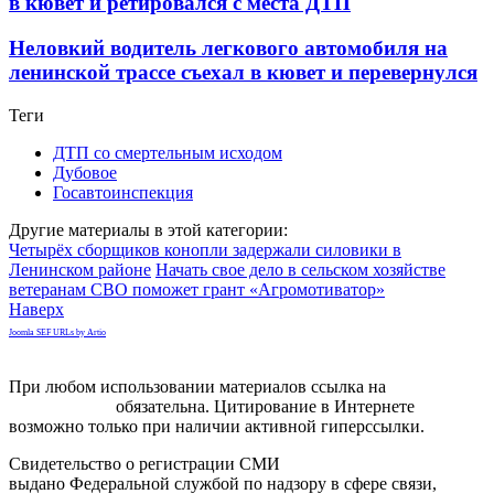
в кювет и ретировался с места ДТП
Неловкий водитель легкового автомобиля на
ленинской трассе съехал в кювет и перевернулся
Теги
ДТП со смертельным исходом
Дубовое
Госавтоинспекция
Другие материалы в этой категории:
Четырёх сборщиков конопли задержали силовики в
Ленинском районе
Начать свое дело в сельском хозяйстве
ветеранам СВО поможет грант «Агромотиватор»
Наверх
Joomla SEF URLs by Artio
При любом использовании материалов ссылка на
gorodnabire.ru
обязательна. Цитирование в Интернете
возможно только при наличии активной гиперссылки.
Свидетельство о регистрации СМИ
ЭЛ № ФС 77-65771
выдано Федеральной службой по надзору в сфере связи,