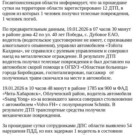
Госавтоинспекция области информирует, что за прошедшие
сутки на территории области зарегистрировано 12 ДТП, в
одном из которых 1 человек получил телесные повреждения,
1 человек погиб.
По предварительным данным, 19.01.2026 в 07 часов 30 минут
в районе дома 42 по ул. 40 лет Победы, с. Дубовое ЕАО,
водитель (водительское удостоверение не имеет, с признаками
алкогольного опьянения), управлял автомобилем «Тойота
Калдина», не справился с рулевым управлением и совершил
наезд на металлическое ограждение. В результате ДТП
водитель получил телесные повреждения и был доставлен на
автомобиле скорой помощи в ОГБУЗ «Областная больница»
города Биробиджан, госпитализирован, пассажир от
полученных травм скончался на месте в автомобиле.
19.01.2026 в 10 часов 48 минут в районе 1785 км 900 м ФАД
«Чита-Хабаровск», Облученский район, водитель автомобиля
«Ssang Yong» из-за возникшего заноса совершил столкновение
с автомобилем «Volvo FH» с полуприцепом Schmitz. В
результате ДТП транспортные средства получили
механические повреждения.
За прошедшие сутки сотрудниками ДПС области выявлено 54
нарушения ПДД, из них задержан 1 водитель в состоянии