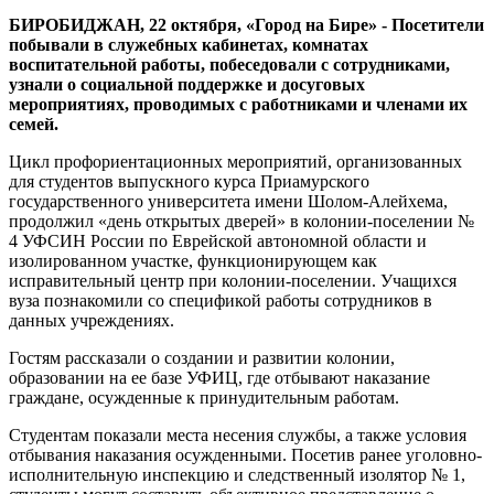
службой
БИРОБИДЖАН, 22 октября, «Город на Бире» - Посетители
УФСИН
побывали в служебных кабинетах, комнатах
ЕАО
воспитательной работы, побеседовали с сотрудниками,
узнали о социальной поддержке и досуговых
мероприятиях, проводимых с работниками и членами их
семей.
Цикл профориентационных мероприятий, организованных
для студентов выпускного курса Приамурского
государственного университета имени Шолом-Алейхема,
продолжил «день открытых дверей» в колонии-поселении №
4 УФСИН России по Еврейской автономной области и
изолированном участке, функционирующем как
исправительный центр при колонии-поселении. Учащихся
вуза познакомили со спецификой работы сотрудников в
данных учреждениях.
Гостям рассказали о создании и развитии колонии,
образовании на ее базе УФИЦ, где отбывают наказание
граждане, осужденные к принудительным работам.
Студентам показали места несения службы, а также условия
отбывания наказания осужденными. Посетив ранее уголовно-
исполнительную инспекцию и следственный изолятор № 1,