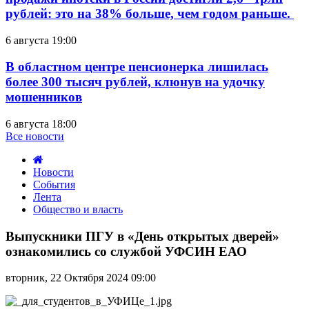
рублей: это на 38% больше, чем годом раньше.
6 августа 19:00
В областном центре пенсионерка лишилась
более 300 тысяч рублей, клюнув на удочку
мошенников
6 августа 18:00
Все новости
Новости
События
Лента
Общество и власть
Выпускники
ПГУ
Выпускники ПГУ в «День открытых дверей»
в
ознакомились со службой УФСИН ЕАО
«День
открытых
вторник, 22 Октября 2024 09:00
дверей»
ознакомились
со