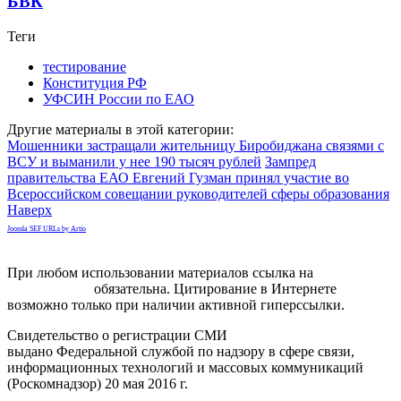
БВК
Теги
тестирование
Конституция РФ
УФСИН России по ЕАО
Другие материалы в этой категории:
Мошенники застращали жительницу Биробиджана связями с
ВСУ и выманили у нее 190 тысяч рублей
Зампред
правительства ЕАО Евгений Гузман принял участие во
Всероссийском совещании руководителей сферы образования
Наверх
Joomla SEF URLs by Artio
При любом использовании материалов ссылка на
gorodnabire.ru
обязательна. Цитирование в Интернете
возможно только при наличии активной гиперссылки.
Свидетельство о регистрации СМИ
ЭЛ № ФС 77-65771
выдано Федеральной службой по надзору в сфере связи,
информационных технологий и массовых коммуникаций
(Роскомнадзор) 20 мая 2016 г.