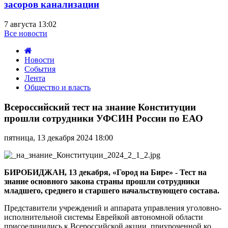
засоров канализации
7 августа 13:02
Все новости
Новости
События
Лента
Общество и власть
Всероссийский
тест
Всероссийский тест на знание Конституции
на
прошли сотрудники УФСИН России по ЕАО
знание
Конституции
пятница, 13 декабря 2024 18:00
прошли
сотрудники
УФСИН
России
БИРОБИДЖАН, 13 декабря, «Город на Бире» - Тест на
по
знание основного закона страны прошли сотрудники
ЕАО
младшего, среднего и старшего начальствующего состава.
Представители учреждений и аппарата управления уголовно-
исполнительной системы Еврейкой автономной области
присоединились к Всероссийской акции, приуроченной ко