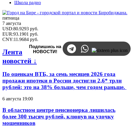
Школа радио
пятница
7 августа
USD
:
80.9293
руб.
EUR
:
93.1901
руб.
CNY
:
11.9684
руб.
Подпишись на
Лента
НОВОСТИ!
новостей ↓
По оценкам ВТБ, за семь месяцев 2026 года
продажи ипотеки в России достигли 2,6* трлн
рублей: это на 38% больше, чем годом раньше.
6 августа 19:00
В областном центре пенсионерка лишилась
более 300 тысяч рублей, клюнув на удочку
мошенников