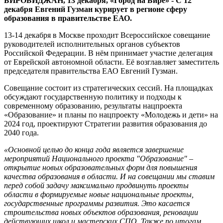
БИРОБИДЖАН, 13 декабря, «Город на Бире» - С 12
руководителей
декабря Евгений Гузман курирует в регионе сферу
сферы
образования в правительстве ЕАО.
образования
13-14 декабря в Москве проходит Всероссийское совещание
руководителей исполнительных органов субъектов
Российской Федерации. В нём принимает участие делегация
от Еврейской автономной области. Её возглавляет заместитель
председателя правительства ЕАО Евгений Гузман.
Совещание состоит из стратегических сессий. На площадках
обсуждают государственную политику и подходы к
современному образованию, результаты нацпроекта
«Образование» и планы по нацпроекту «Молодежь и дети» на
2024 год, проектируют Стратегии развития образования до
2040 года.
«Основной целью до конца года является завершение
мероприятий Национального проекта "Образование" –
открытие новых образовательных форм для повышения
качества образования в области. И на совещании мы ставим
перед собой задачу максимально продвинуть проекты
области в формируемые новые национальные проекты,
государственные программы развития. Это касается
строительства новых объектов образования, реновации
действующих школ и мастерских СПО. Также по итогам