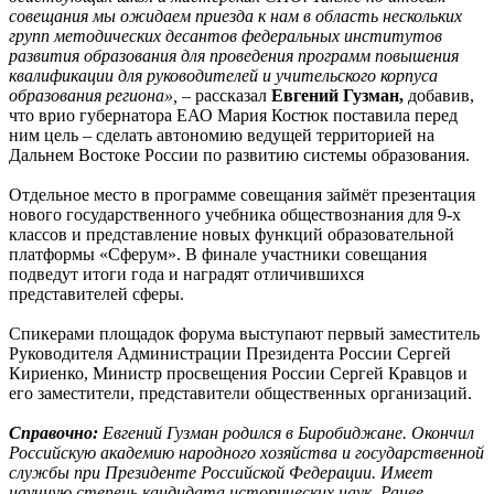
совещания мы ожидаем приезда к нам в область нескольких
групп методических десантов федеральных институтов
развития образования для проведения программ повышения
квалификации для руководителей и учительского корпуса
образования региона»,
– рассказал
Евгений Гузман,
добавив,
что врио губернатора ЕАО Мария Костюк поставила перед
ним цель – сделать автономию ведущей территорией на
Дальнем Востоке России по развитию системы образования.
Отдельное место в программе совещания займёт презентация
нового государственного учебника обществознания для 9-х
классов и представление новых функций образовательной
платформы «Сферум». В финале участники совещания
подведут итоги года и наградят отличившихся
представителей сферы.
Спикерами площадок форума выступают первый заместитель
Руководителя Администрации Президента России Сергей
Кириенко, Министр просвещения России Сергей Кравцов и
его заместители, представители общественных организаций.
Справочно:
Евгений Гузман родился в Биробиджане. Окончил
Российскую академию народного хозяйства и государственной
службы при Президенте Российской Федерации. Имеет
научную степень кандидата исторических наук. Ранее