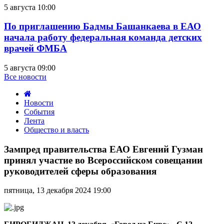
5 августа 10:00
По приглашению Бадмы Башанкаева в ЕАО
начала работу федеральная команда детских
врачей ФМБА
5 августа 09:00
Все новости
Новости
События
Лента
Общество и власть
Зампред
правительства
Зампред правительства ЕАО Евгений Гузман
ЕАО
принял участие во Всероссийском совещании
Евгений
руководителей сферы образования
Гузман
принял
пятница, 13 декабря 2024 19:00
участие
во
Всероссийском
совещании