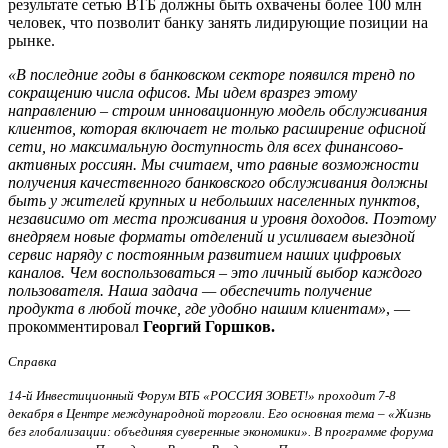
результате сетью ВТБ должны быть охвачены более 100 млн
человек, что позволит банку занять лидирующие позиции на
рынке.
«В последние годы в банковском секторе появился тренд по
сокращению числа офисов. Мы идем вразрез этому
направлению – строим инновационную модель обслуживания
клиентов, которая включает не только расширение офисной
сети, но максимальную доступность для всех финансово-
активных россиян. Мы считаем, что равные возможности
получения качественного банковского обслуживания должны
быть у жителей крупных и небольших населенных пунктов,
независимо от места проживания и уровня доходов. Поэтому
внедряем новые форматы отделений и усиливаем выездной
сервис наряду с постоянным развитием наших цифровых
каналов. Чем воспользоваться – это личный выбор каждого
пользователя. Наша задача — обеспечить получение
продукта в любой точке, где удобно нашим клиентам»
, —
прокомментировал
Георгий Горшков.
Справка
14-й Инвестиционный Форум ВТБ «РОССИЯ ЗОВЕТ!» проходит 7-8
декабря в Центре международной торговли. Его основная тема – «Жизнь
без глобализации: объединяя суверенные экономики». В программе форума