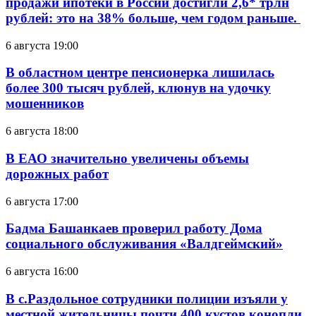
продажи ипотеки в России достигли 2,6* трлн
рублей: это на 38% больше, чем годом раньше.
6 августа 19:00
В областном центре пенсионерка лишилась
более 300 тысяч рублей, клюнув на удочку
мошенников
6 августа 18:00
В ЕАО значительно увеличены объемы
дорожных работ
6 августа 17:00
Бадма Башанкаев проверил работу Дома
социального обслуживания «Валдгеймский»
6 августа 16:00
В с.Раздольное сотрудники полиции изъяли у
местной жительницы почти 400 кустов конопли