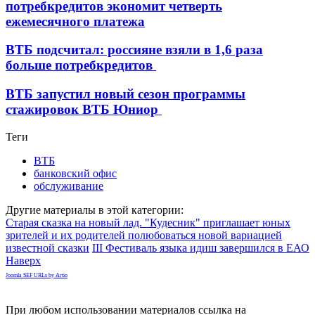
потребкредитов экономит четверть
ежемесячного платежа
ВТБ подсчитал: россияне взяли в 1,6 раза
больше потребкредитов
ВТБ запустил новый сезон программы
стажировок ВТБ Юниор
Теги
ВТБ
банковский офис
обслуживание
Другие материалы в этой категории:
Старая сказка на новый лад. "Кудесник" приглашает юных
зрителей и их родителей полюбоваться новой вариацией
известной сказки
III Фестиваль языка идиш завершился в ЕАО
Наверх
Joomla SEF URLs by Artio
При любом использовании материалов ссылка на