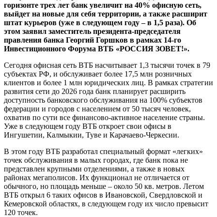
горизонте трех лет банк увеличит на 40% офисную сеть,
выйдет на новые для себя территории, а также расширит
штат курьеров (уже в следующем году – в 1,5 раза). Об
этом заявил заместитель президента-председателя
правления банка Георгий Горшков в рамках 14-го
Инвестиционного Форума ВТБ «РОССИЯ ЗОВЕТ!».
Сегодня офисная сеть ВТБ насчитывает 1,3 тысячи точек в 79
субъектах РФ, и обслуживает более 17,5 млн розничных
клиентов и более 1 млн юридических лиц. В рамках стратегии
развития сети до 2026 года банк планирует расширить
доступность банковского обслуживания на 100% субъектов
федерации и городов с населением от 50 тысяч человек,
охватив по сути все финансово-активное население страны.
Уже в следующем году ВТБ откроет свои офисы в
Ингушетии, Калмыкии, Туве и Карачаево-Черкесии.
В этом году ВТБ разработал специальный формат «легких»
точек обслуживания в малых городах, где банк пока не
представлен крупными отделениями, а также в новых
районах мегаполисов. Их функционал не отличается от
обычного, но площадь меньше – около 50 кв. метров. Летом
ВТБ открыл 6 таких офисов в Ивановской, Свердловской и
Кемеровской областях, в следующем году их число превысит
120 точек.