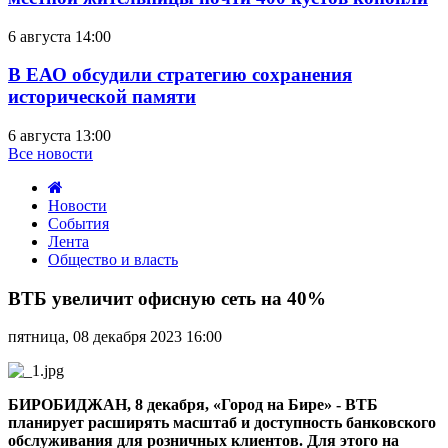
6 августа 14:00
В ЕАО обсудили стратегию сохранения
исторической памяти
6 августа 13:00
Все новости
Новости
События
Лента
Общество и власть
ВТБ
увеличит
ВТБ увеличит офисную сеть на 40%
офисную
сеть
пятница, 08 декабря 2023 16:00
на
40%
БИРОБИДЖАН, 8 декабря, «Город на Бире» -
ВТБ
планирует расширять масштаб и доступность банковского
обслуживания для розничных клиентов. Для этого на