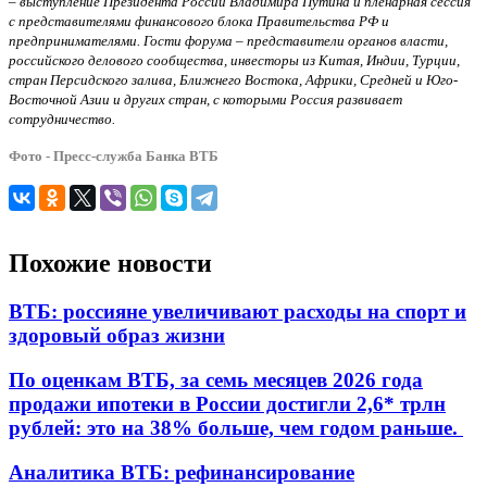
– выступление Президента России Владимира Путина и пленарная сессия
с представителями финансового блока Правительства РФ и
предпринимателями. Гости форума – представители органов власти,
российского делового сообщества, инвесторы из Китая, Индии, Турции,
стран Персидского залива, Ближнего Востока, Африки, Средней и Юго-
Восточной Азии и других стран, с которыми Россия развивает
сотрудничество.
Фото - Пресс-служба Банка ВТБ
Похожие новости
ВТБ: россияне увеличивают расходы на спорт и
здоровый образ жизни
По оценкам ВТБ, за семь месяцев 2026 года
продажи ипотеки в России достигли 2,6* трлн
рублей: это на 38% больше, чем годом раньше.
Аналитика ВТБ: рефинансирование