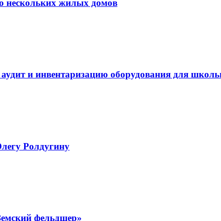
ю нескольких жилых домов
 аудит и инвентаризацию оборудования для школь
Олегу Ролдугину
Земский фельдшер»