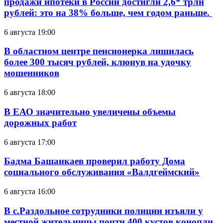
продажи ипотеки в России достигли 2,6* трлн
рублей: это на 38% больше, чем годом раньше.
6 августа 19:00
В областном центре пенсионерка лишилась
более 300 тысяч рублей, клюнув на удочку
мошенников
6 августа 18:00
В ЕАО значительно увеличены объемы
дорожных работ
6 августа 17:00
Бадма Башанкаев проверил работу Дома
социального обслуживания «Валдгеймский»
6 августа 16:00
В с.Раздольное сотрудники полиции изъяли у
местной жительницы почти 400 кустов конопли