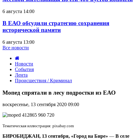
6 августа 14:00
В ЕАО обсудили стратегию сохранения
исторической памяти
6 августа 13:00
Все новости
Новости
События
Лента
Происшествия / Криминал
Мопед
спрятали
Мопед спрятали в лесу подростки из ЕАО
в
лесу
воскресенье, 13 сентября 2020 09:00
подростки
из
ЕАО
Тематическая иллюстрация: pixabay.com
БИРОБИДЖАН, 13 сентября, «Город на Бире»
—
В селе