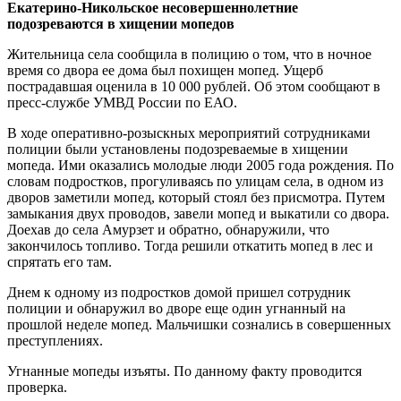
Екатерино-Никольское несовершеннолетние
подозреваются в хищении мопедов
Жительница села сообщила в полицию о том, что в ночное
время со двора ее дома был похищен мопед. Ущерб
пострадавшая оценила в 10 000 рублей. Об этом сообщают в
пресс-службе УМВД России по ЕАО.
В ходе оперативно-розыскных мероприятий сотрудниками
полиции были установлены подозреваемые в хищении
мопеда. Ими оказались молодые люди 2005 года рождения. По
словам подростков, прогуливаясь по улицам села, в одном из
дворов заметили мопед, который стоял без присмотра. Путем
замыкания двух проводов, завели мопед и выкатили со двора.
Доехав до села Амурзет и обратно, обнаружили, что
закончилось топливо. Тогда решили откатить мопед в лес и
спрятать его там.
Днем к одному из подростков домой пришел сотрудник
полиции и обнаружил во дворе еще один угнанный на
прошлой неделе мопед. Мальчишки сознались в совершенных
преступлениях.
Угнанные мопеды изъяты. По данному факту проводится
проверка.