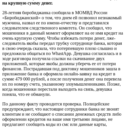
на крупную сумму денег.
28-летняя биробиджанка сообщила в МОМВД России
«Биробиджанский» о том, что днем ей позвонил незнакомый
мужчина, назвал ее по имени-отчеству и представился
следователем следственного комитета. Он сообщил, что
мошенники в данный момент оформляют на ее имя кредит на
очень крупную сумму. Чтобы избежать потери денег, лже-
следователь якобы передал трубку сотруднице банка, которая
в свою очередь сказала, что потерпевшую плохо слышно и
предложила общаться по WhastApp. Девушка согласилась и в
ходе разговора получила ссылки на скачивание двух
приложений, которые якобы должны уберечь ее от потери
финансов. Пострадавшая под диктовку мошенников зашла в
приложение банка и оформила онлайн-заявку на кредит в
сумме 479 000 рублей, а после получения денег она перевела
их по номеру счета, указанному злоумышленниками. Позже,
когда мошенники перестали выходить на связь, девушка
поняла, что ее обманули.
По данному факту проводится проверка. Полицейские
предупреждают, что настоящие сотрудники банка не звонят
клиентам и не сообщают о списании денежных средств либо
оформлении кредитов на ваше имя третьими лицами, не
предлагают сообщить коды из смс или данные карты,