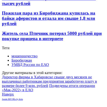
тысяч рублей
Пожилая пара из Биробиджана купилась на
байки аферистов и отдала им свыше 1,8 млн
рублей
Житель села Птичник потерял 5000 рублей при
покупке прицепа в интернете
Теги
мошенничество
Биробиджан
УМВД России по ЕАО
Другие материалы в этой категории:
Директор фирмы в Хабаровске свыше двух месяцев не
выплачивал работникам предприятия заработную плату в
размере более 9 млн. рублей
Подведены итоги операции
«Мак-2022» в ЕАО
Наверх
Joomla SEF URLs by Artio