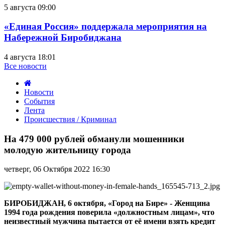
5 августа 09:00
«Единая Россия» поддержала мероприятия на
Набережной Биробиджана
4 августа 18:01
Все новости
Новости
События
Лента
Происшествия / Криминал
На
479
На 479 000 рублей обманули мошенники
000
молодую жительницу города
рублей
обманули
четверг, 06 Октября 2022 16:30
мошенники
молодую
жительницу
города
БИРОБИДЖАН, 6 октября, «Город на Бире» -
Женщина
1994 года рождения поверила «должностным лицам», что
неизвестный мужчина пытается от её имени взять кредит