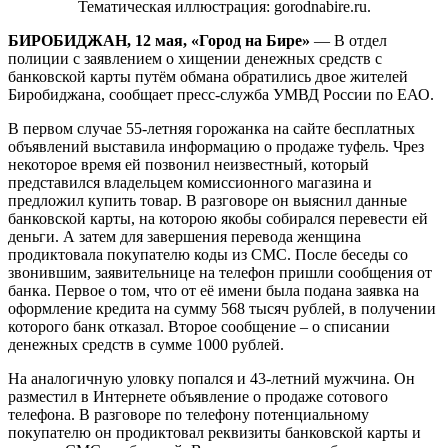
Тематическая иллюстрация: gorodnabire.ru.
сайте
бесплатных
БИРОБИДЖАН, 12 мая, «Город на Бире»
— В отдел
объявлений
полиции с заявлением о хищении денежных средств с
банковской карты путём обмана обратились двое жителей
Биробиджана, сообщает пресс-служба УМВД России по ЕАО.
В первом случае 55-летняя горожанка на сайте бесплатных
объявлений выставила информацию о продаже туфель. Чрез
некоторое время ей позвонил неизвестный, который
представился владельцем комиссионного магазина и
предложил купить товар. В разговоре он выяснил данные
банковской карты, на которою якобы собирался перевести ей
деньги. А затем для завершения перевода женщина
продиктовала покупателю коды из СМС. После беседы со
звонившим, заявительнице на телефон пришли сообщения от
банка. Первое о том, что от её имени была подана заявка на
оформление кредита на сумму 568 тысяч рублей, в получении
которого банк отказал. Второе сообщение – о списании
денежных средств в сумме 1000 рублей.
На аналогичную уловку попался и 43-летний мужчина. Он
разместил в Интернете объявление о продаже сотового
телефона. В разговоре по телефону потенциальному
покупателю он продиктовал реквизиты банковской карты и