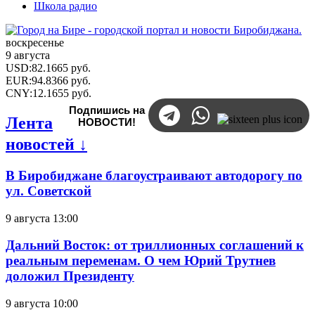
Школа радио
воскресенье
9 августа
USD
:
82.1665
руб.
EUR
:
94.8366
руб.
CNY
:
12.1655
руб.
Подпишись на
Лента
НОВОСТИ!
новостей ↓
В Биробиджане благоустраивают автодорогу по
ул. Советской
9 августа 13:00
Дальний Восток: от триллионных соглашений к
реальным переменам. О чем Юрий Трутнев
доложил Президенту
9 августа 10:00