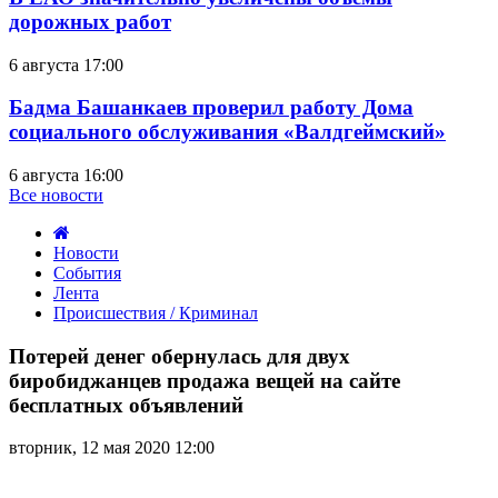
дорожных работ
6 августа 17:00
Бадма Башанкаев проверил работу Дома
социального обслуживания «Валдгеймский»
6 августа 16:00
Все новости
Новости
События
Лента
Происшествия / Криминал
Потерей
денег
Потерей денег обернулась для двух
обернулась
биробиджанцев продажа вещей на сайте
для
бесплатных объявлений
двух
биробиджанцев
вторник, 12 мая 2020 12:00
продажа
вещей
на