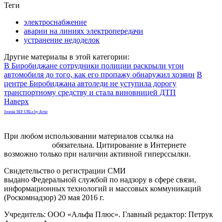
Теги
электроснабжение
аварии на линиях электропередачи
устранение недоделок
Другие материалы в этой категории:
В Биробиджане сотрудники полиции раскрыли угон
автомобиля до того, как его пропажу обнаружил хозяин
В
центре Биробиджана автоледи не уступила дорогу
транспортному средству и стала виновницей ДТП
Наверх
Joomla SEF URLs by Artio
При любом использовании материалов ссылка на
gorodnabire.ru
обязательна. Цитирование в Интернете
возможно только при наличии активной гиперссылки.
Свидетельство о регистрации СМИ
ЭЛ № ФС 77-65771
выдано Федеральной службой по надзору в сфере связи,
информационных технологий и массовых коммуникаций
(Роскомнадзор) 20 мая 2016 г.
Учредитель: ООО «Альфа Плюс». Главный редактор: Петрук