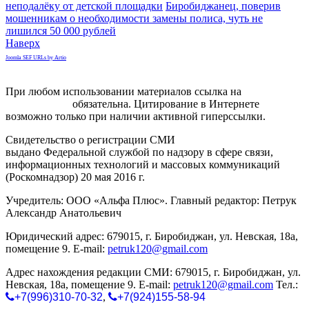
неподалёку от детской площадки
Биробиджанец, поверив
мошенникам о необходимости замены полиса, чуть не
лишился 50 000 рублей
Наверх
Joomla SEF URLs by Artio
При любом использовании материалов ссылка на
gorodnabire.ru
обязательна. Цитирование в Интернете
возможно только при наличии активной гиперссылки.
Свидетельство о регистрации СМИ
ЭЛ № ФС 77-65771
выдано Федеральной службой по надзору в сфере связи,
информационных технологий и массовых коммуникаций
(Роскомнадзор) 20 мая 2016 г.
Учредитель: ООО «Альфа Плюс». Главный редактор: Петрук
Александр Анатольевич
Юридический адрес: 679015, г. Биробиджан, ул. Невская, 18а,
помещение 9. E-mail:
petruk120@gmail.com
Адрес нахождения редакции СМИ: 679015, г. Биробиджан, ул.
Невская, 18а, помещение 9. E-mail:
petruk120@gmail.com
Тел.:
+7(996)310-70-32
,
+7(924)155-58-94