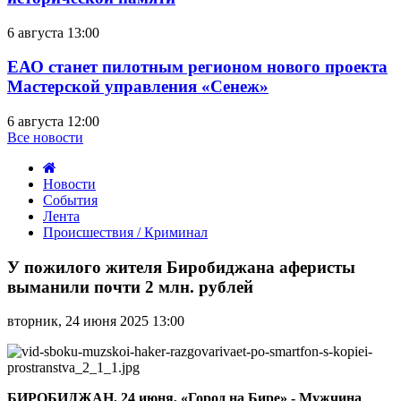
6 августа 13:00
ЕАО станет пилотным регионом нового проекта
Мастерской управления «Сенеж»
6 августа 12:00
Все новости
Новости
События
Лента
Происшествия / Криминал
У
пожилого
У пожилого жителя Биробиджана аферисты
жителя
выманили почти 2 млн. рублей
Биробиджана
аферисты
вторник, 24 июня 2025 13:00
выманили
почти
2
млн.
рублей
БИРОБИДЖАН, 24 июня, «Город на Бире» - Мужчина