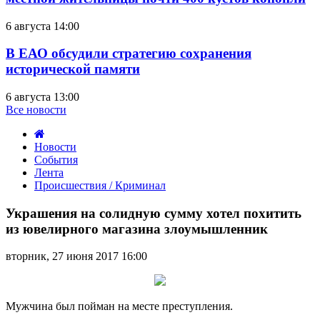
6 августа 14:00
В ЕАО обсудили стратегию сохранения
исторической памяти
6 августа 13:00
Все новости
Новости
События
Лента
Происшествия / Криминал
Украшения
на
Украшения на солидную сумму хотел похитить
солидную
из ювелирного магазина злоумышленник
сумму
хотел
вторник, 27 июня 2017 16:00
похитить
из
ювелирного
магазина
Мужчина был пойман на месте преступления.
злоумышленник