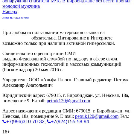
обнаружили спасатели МЧС
В Биробиджане без вести пропал
молодой мужчина
Наверх
Joomla SEF URLs by Artio
При любом использовании материалов ссылка на
gorodnabire.ru
обязательна. Цитирование в Интернете
возможно только при наличии активной гиперссылки.
Свидетельство о регистрации СМИ
ЭЛ № ФС 77-65771
выдано Федеральной службой по надзору в сфере связи,
информационных технологий и массовых коммуникаций
(Роскомнадзор) 20 мая 2016 г.
Учредитель: ООО «Альфа Плюс». Главный редактор: Петрук
Александр Анатольевич
Юридический адрес: 679015, г. Биробиджан, ул. Невская, 18а,
помещение 9. E-mail:
petruk120@gmail.com
Адрес нахождения редакции СМИ: 679015, г. Биробиджан, ул.
Невская, 18а, помещение 9. E-mail:
petruk120@gmail.com
Тел.:
+7(996)310-70-32
,
+7(924)155-58-94
16+