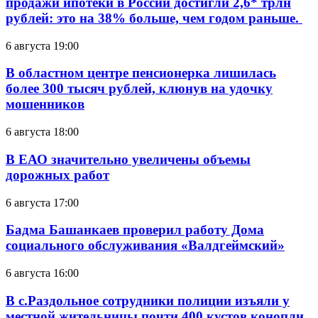
продажи ипотеки в России достигли 2,6* трлн
рублей: это на 38% больше, чем годом раньше.
6 августа 19:00
В областном центре пенсионерка лишилась
более 300 тысяч рублей, клюнув на удочку
мошенников
6 августа 18:00
В ЕАО значительно увеличены объемы
дорожных работ
6 августа 17:00
Бадма Башанкаев проверил работу Дома
социального обслуживания «Валдгеймский»
6 августа 16:00
В с.Раздольное сотрудники полиции изъяли у
местной жительницы почти 400 кустов конопли