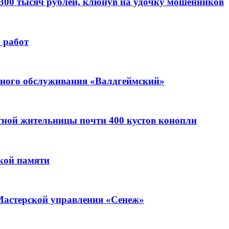
 300 тысяч рублей, клюнув на удочку мошенников
 работ
ьного обслуживания «Валдгеймский»
стной жительницы почти 400 кустов конопли
кой памяти
Мастерской управления «Сенеж»