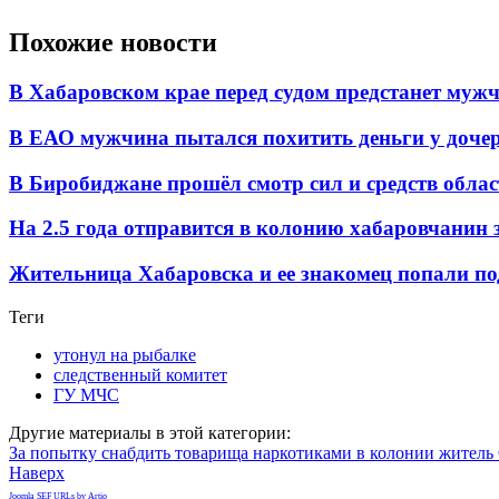
Похожие новости
В Хабаровском крае перед судом предстанет мужч
В ЕАО мужчина пытался похитить деньги у доч
В Биробиджане прошёл смотр сил и средств обл
На 2.5 года отправится в колонию хабаровчанин
Жительница Хабаровска и ее знакомец попали по
Теги
утонул на рыбалке
следственный комитет
ГУ МЧС
Другие материалы в этой категории:
За попытку снабдить товарища наркотиками в колонии житель 
Наверх
Joomla SEF URLs by Artio