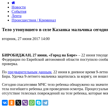
Новости
События
Лента
Происшествия / Криминал
Тело
утонувшего
Тело утонувшего в селе Казанка мальчика сегод
в
селе
вторник, 27 июня 2017 14:00
Казанка
мальчика
сегодня
обнаружили
БИРОБИДЖАН, 27 июня, «Город на Бире»
– 22 июня текуще
спасатели
Федерации по Еврейской автономной области поступило сообще
МЧС
проверка.
По
предварительным данным
, 22 июня в дневное время 9-лет
Бира. Удочка 9-летнего мальчика зацепилась за корягу, он вошел
Сегодня спасателями МЧС тело ребенка обнаружено на значите
тела погибшего ребенка для проведения осмотра. Процессуальн
отсутствие телесных повреждений на теле ребенка, которые мо