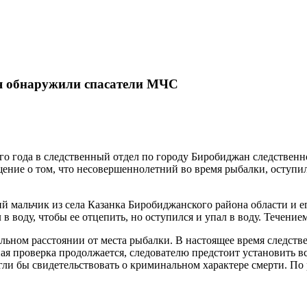
ня обнаружили спасатели МЧС
го года в следственный отдел по городу Биробиджан следственн
ние о том, что несовершеннолетний во время рыбалки, оступилс
ний мальчик из села Казанка Биробиджанского района области и 
 в воду, чтобы ее отцепить, но оступился и упал в воду. Течением
льном расстоянии от места рыбалки. В настоящее время следств
ая проверка продолжается, следователю предстоит установить вс
гли бы свидетельствовать о криминальном характере смерти. По 