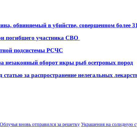
ина, обвиняемый в убийстве, совершенном более 31
ери погибшего участника СВО
астной подсистемы РСЧС
 за незаконный оборот икры рыб осетровых пород
д статью за распространение нелегальных лекарс
Облучья вновь отправился за решетку
Украшения на солидную с