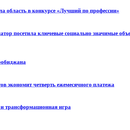
ла область в конкурсе «Лучший по профессии»
рнатор посетила ключевые социально значимые о
иробиджана
ов экономит четверть ежемесячного платежа
 и трансформационная игра