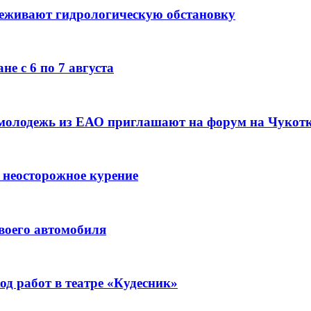
леживают гидрологическую обстановку
е с 6 по 7 августа
 молодежь из ЕАО приглашают на форум на Чукот
 неосторожное курение
воего автомобиля
д работ в театре «Кудесник»