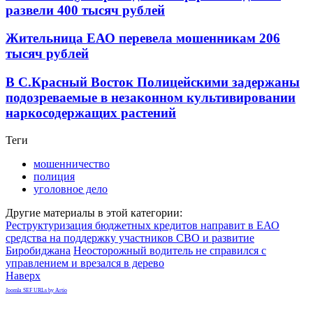
развели 400 тысяч рублей
Жительница ЕАО перевела мошенникам 206
тысяч рублей
В С.Красный Восток Полицейскими задержаны
подозреваемые в незаконном культивировании
наркосодержащих растений
Теги
мошенничество
полиция
уголовное дело
Другие материалы в этой категории:
Реструктуризация бюджетных кредитов направит в ЕАО
средства на поддержку участников СВО и развитие
Биробиджана
Неосторожный водитель не справился с
управлением и врезался в дерево
Наверх
Joomla SEF URLs by Artio