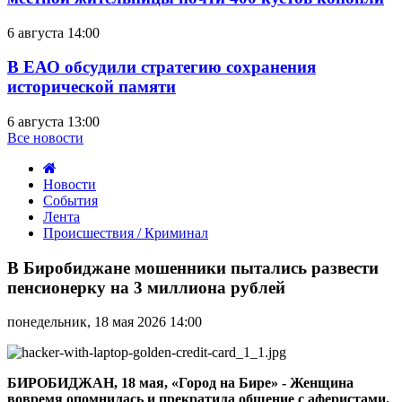
6 августа 14:00
В ЕАО обсудили стратегию сохранения
исторической памяти
6 августа 13:00
Все новости
Новости
События
Лента
Происшествия / Криминал
В
Биробиджане
В Биробиджане мошенники пытались развести
мошенники
пенсионерку на 3 миллиона рублей
пытались
развести
понедельник, 18 мая 2026 14:00
пенсионерку
на
3
миллиона
БИРОБИДЖАН, 18 мая, «Город на Бире» - Женщина
рублей
вовремя опомнилась и прекратила общение с аферистами.