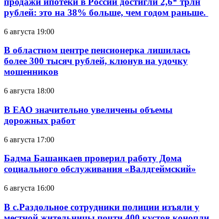
продажи ипотеки в России достигли 2,6* трлн
рублей: это на 38% больше, чем годом раньше.
6 августа 19:00
В областном центре пенсионерка лишилась
более 300 тысяч рублей, клюнув на удочку
мошенников
6 августа 18:00
В ЕАО значительно увеличены объемы
дорожных работ
6 августа 17:00
Бадма Башанкаев проверил работу Дома
социального обслуживания «Валдгеймский»
6 августа 16:00
В с.Раздольное сотрудники полиции изъяли у
местной жительницы почти 400 кустов конопли