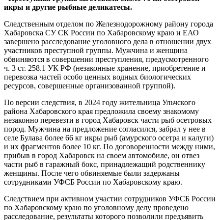
обороте
икры и другие рыбные деликатесы.
икры
и
Следственным отделом по Железнодорожному району города
частей
Хабаровска СУ СК России по Хабаровскому краю и ЕАО
рыб
завершено расследование уголовного дела в отношении двух
осетровых
участников преступной группы. Мужчина и женщина
пород
обвиняются в совершении преступления, предусмотренного
ч. 3 ст. 258.1 УК РФ (незаконные хранение, приобретение и
перевозка частей особо ценных водных биологических
ресурсов, совершенные организованной группой).
По версии следствия, в 2024 году жительница Ульчского
района Хабаровского края предложила своему знакомому
незаконно перевезти в город Хабаровск части рыб осетровых
пород. Мужчина на предложение согласился, забрал у нее в
селе Булава более 66 кг икры рыб (амурского осетра и калуги)
и их фрагментов более 10 кг. По договоренности между ними,
прибыв в город Хабаровск на своем автомобиле, он отвез
части рыб в гаражный бокс, принадлежащий родственнику
женщины. После чего обвиняемые были задержаны
сотрудниками УФСБ России по Хабаровскому краю.
Следствием при активном участии сотрудников УФСБ России
по Хабаровскому краю по уголовному делу проведено
расследование, результаты которого позволили предъявить