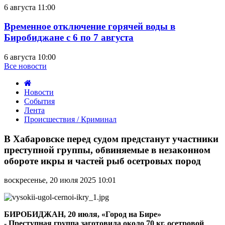
6 августа 11:00
Временное отключение горячей воды в
Биробиджане с 6 по 7 августа
6 августа 10:00
Все новости
Новости
События
Лента
Происшествия / Криминал
В
Хабаровске
В Хабаровске перед судом предстанут участники
перед
преступной группы, обвиняемые в незаконном
судом
обороте икры и частей рыб осетровых пород
предстанут
участники
воскресенье, 20 июля 2025 10:01
преступной
группы,
обвиняемые
в
БИРОБИДЖАН, 20 июля, «Город на Бире»
незаконном
-
Преступная
группа заготовила около 70 кг. осетровой