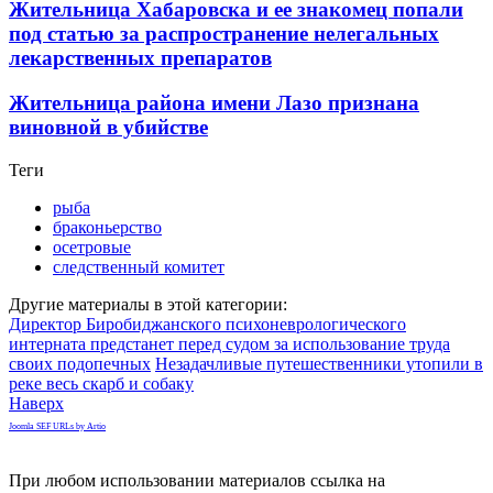
Жительница Хабаровска и ее знакомец попали
под статью за распространение нелегальных
лекарственных препаратов
Жительница района имени Лазо признана
виновной в убийстве
Теги
рыба
браконьерство
осетровые
следственный комитет
Другие материалы в этой категории:
Директор Биробиджанского психоневрологического
интерната предстанет перед судом за использование труда
своих подопечных
Незадачливые путешественники утопили в
реке весь скарб и собаку
Наверх
Joomla SEF URLs by Artio
При любом использовании материалов ссылка на