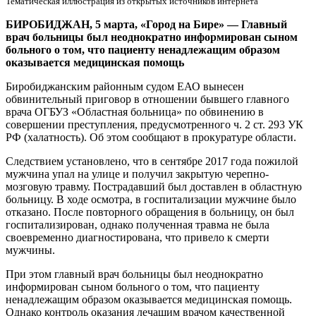
Тематическая иллюстрация из открытых источников интернета
БИРОБИДЖАН, 5 марта, «Город на Бире»
—
Главный
врач больницы был неоднократно информирован сыном
больного о том, что пациенту ненадлежащим образом
оказывается медицинская помощь
Биробиджанским районным судом ЕАО вынесен
обвинительный приговор в отношении бывшего главного
врача ОГБУЗ «Областная больница» по обвинению в
совершении преступления, предусмотренного ч. 2 ст. 293 УК
РФ (халатность). Об этом сообщают в прокуратуре области.
Следствием установлено, что в сентябре 2017 года пожилой
мужчина упал на улице и получил закрытую черепно-
мозговую травму. Пострадавший был доставлен в областную
больницу. В ходе осмотра, в госпитализации мужчине было
отказано. После повторного обращения в больницу, он был
госпитализирован, однако полученная травма не была
своевременно диагностирована, что привело к смерти
мужчины.
При этом главный врач больницы был неоднократно
информирован сыном больного о том, что пациенту
ненадлежащим образом оказывается медицинская помощь.
Однако контроль оказания лечащим врачом качественной