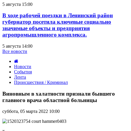
5 августа 15:00
В ходе рабочей поездки в Ленинский район
губернатор посетила ключевые социально
значимые объекты и предприятия
агропромышленного комплекса.
5 августа 14:00
Все новости
Новости
События
Лента
Происшествия / Криминал
Виновным
в
Виновным в халатности признали бывшего
халатности
главного врача областной больницы
признали
бывшего
суббота, 05 марта 2022 10:00
главного
врача
областной
больницы