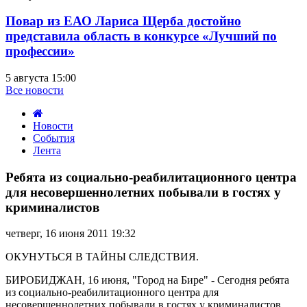
Повар из ЕАО Лариса Щерба достойно
представила область в конкурсе «Лучший по
профессии»
5 августа 15:00
Все новости
Новости
События
Лента
Ребята
из
Ребята из социально-реабилитационного центра
социально-
для несовершеннолетних побывали в гостях у
реабилитационного
криминалистов
центра
для
четверг, 16 июня 2011 19:32
несовершеннолетних
побывали
ОКУНУТЬСЯ В ТАЙНЫ СЛЕДСТВИЯ.
в
гостях
БИРОБИДЖАН, 16 июня, "Город на Бире" - Сегодня ребята
у
из социально-реабилитационного центра для
криминалистов
несовершеннолетних побывали в гостях у криминалистов.