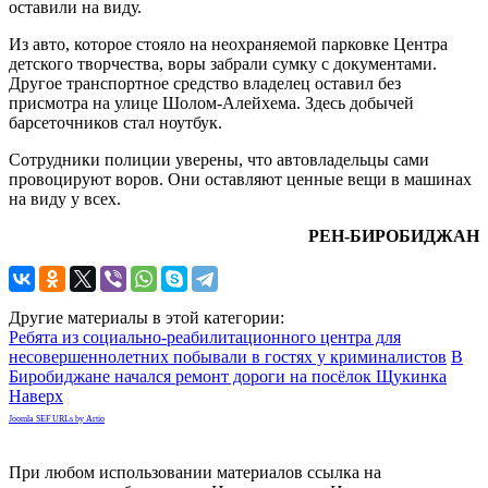
оставили на виду.
Из авто, которое стояло на неохраняемой парковке Центра
детского творчества, воры забрали сумку с документами.
Другое транспортное средство владелец оставил без
присмотра на улице Шолом-Алейхема. Здесь добычей
барсеточников стал ноутбук.
Сотрудники полиции уверены, что автовладельцы сами
провоцируют воров. Они оставляют ценные вещи в машинах
на виду у всех.
РЕН-БИРОБИДЖАН
Другие материалы в этой категории:
Ребята из социально-реабилитационного центра для
несовершеннолетних побывали в гостях у криминалистов
В
Биробиджане начался ремонт дороги на посёлок Щукинка
Наверх
Joomla SEF URLs by Artio
При любом использовании материалов ссылка на