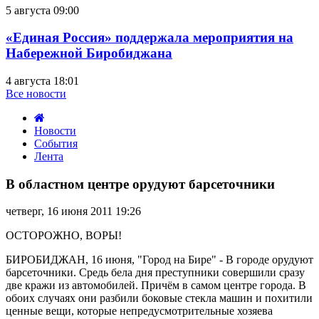
5 августа 09:00
«Единая Россия» поддержала мероприятия на
Набережной Биробиджана
4 августа 18:01
Все новости
Новости
События
Лента
В
областном
В областном центре орудуют барсеточники
центре
орудуют
четверг, 16 июня 2011 19:26
барсеточники
ОСТОРОЖНО, ВОРЫ!
БИРОБИДЖАН, 16 июня, "Город на Бире" - В городе орудуют
барсеточники. Средь бела дня преступники совершили сразу
две кражи из автомобилей. Причём в самом центре города. В
обоих случаях они разбили боковые стекла машин и похитили
ценные вещи, которые непредусмотрительные хозяева