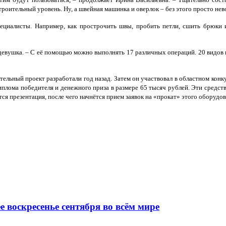
роительный уровень. Ну, а швейная машинка и оверлок – без этого просто не
пециалисты. Например, как прострочить швы, пробить петли, сшить брюки 
девушка. – С её помощью можно выполнять 17 различных операций. 20 видов
ельный проект разработали год назад. Затем он участвовал в областном конк
плома победителя и денежного приза в размере 65 тысяч рублей. Эти средст
тся презентация, после чего начнётся прием заявок на «прокат» этого оборудов
 воскресенье сентября во всём мире