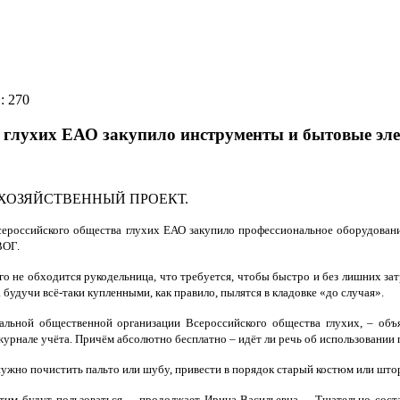
: 270
а глухих ЕАО закупило инструменты и бытовые э
 ХОЗЯЙСТВЕННЫЙ ПРОЕКТ.
сероссийского общества глухих ЕАО
закупило профессиональное оборудовани
ВОГ.
его не обходится рукодельница, что требуется, чтобы быстро и без лишних за
будучи всё-таки купленными, как правило, пылятся в кладовке «до случая».
нальной общественной организации Всероссийского общества глухих, – о
 журнале учёта. Причём абсолютно бесплатно – идёт ли речь об использовании 
нужно почистить пальто или шубу, привести в порядок старый костюм или што
тим будут пользоваться, – продолжает Ирина Васильевна. – Тщательно соста