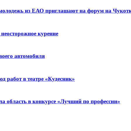
 молодежь из ЕАО приглашают на форум на Чукот
 неосторожное курение
воего автомобиля
д работ в театре «Кудесник»
ла область в конкурсе «Лучший по профессии»