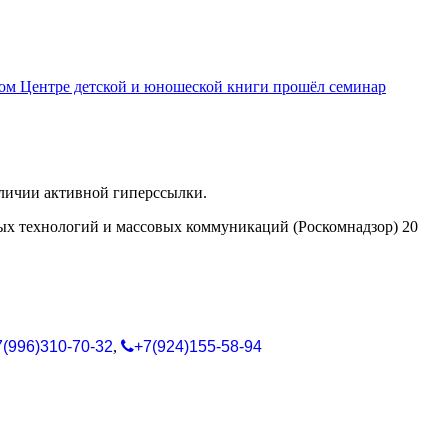
ом Центре детской и юношеской книги прошёл семинар
аличии активной гиперссылки.
ых технологий и массовых коммуникаций (Роскомнадзор) 20
7(996)310-70-32
,
+7(924)155-58-94