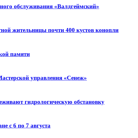
ьного обслуживания «Валдгеймский»
стной жительницы почти 400 кустов конопли
кой памяти
Мастерской управления «Сенеж»
леживают гидрологическую обстановку
е с 6 по 7 августа