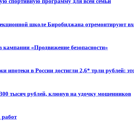
ую спортивную программу для всей семьи
ррекционной школе Биробиджана отремонтируют в
ов кампании «Продвижение безопасности»
жи ипотеки в России достигли 2,6* трлн рублей: э
 300 тысяч рублей, клюнув на удочку мошенников
 работ