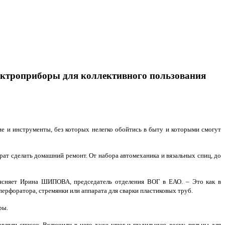
лектроприборы для коллективного пользования
е и инструменты, без которых нелегко обойтись в быту и которыми смогут
трат сделать домашний ремонт. От набора автомеханика и вязальных спиц, до
бъясняет Ирина ШИПОВА, председатель отделения ВОГ в ЕАО. – Это как в
перфоратора, стремянки или аппарата для сварки пластиковых труб.
ры.
вляли список. Включили в него даже утюг и гладильную доску, пяльцы для