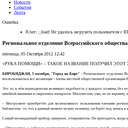
Новости
События
Лента
Региональное
Ошибка
отделение
Всероссийского
JUser: :_load: Не удалось загрузить пользователя с ID
общества
глухих
Региональное отделение Всероссийского обществ
ЕАО
закупило
инструменты
пятница, 05 Октября 2012 12:42
и
бытовые
«РУКА ПОМОЩИ» – ТАКОЕ НАЗВАНИЕ ПОЛУЧИЛ ЭТОТ
электроприборы
для
БИРОБИДЖАН, 5 октября, "Город на Бире" -
Региональное отделение В
коллективного
воспользоваться все желающие - члены местной общественной организации 
пользования
Это то, в чём периодически возникает надобность у каждого хозяина, без ч
швейной машинки и сварочных аппаратов. Многим они, увы, не по карману, а 
– Инструмент приобретён для коллективного пользования членами регио
библиотеке: то, что в данный момент нужно человеку, он берёт под запись в
Самый неожиданный прибор, наверное, отпариватель. Он пригодится, когда 
– Определяясь с набором инструментов, мы учли мнения людей, которые э