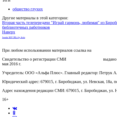
Теги
общество глухих
Другие материалы в этой категории:
Вторая часть телепередачи "Играй гармонь, любимая" из Биро
библиотечных работников
Наверх
Joomla SEF URLs by Artio
При любом использовании материалов ссылка на
gorodnabire.ru
Свидетельство о регистрации СМИ
ЭЛ № ФС 77-65771
выдано 
мая 2016 г.
Учредитель: ООО «Альфа Плюс». Главный редактор: Петрук А
Юридический адрес: 679015, г. Биробиджан, ул. Невская, 18а, п
Адрес нахождения редакции СМИ: 679015, г. Биробиджан, ул. Н
16+