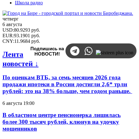
Школа радио
четверг
6 августа
USD
:
80.9293
руб.
EUR
:
93.1901
руб.
CNY
:
11.9684
руб.
Подпишись на
Лента
НОВОСТИ!
новостей ↓
По оценкам ВТБ, за семь месяцев 2026 года
продажи ипотеки в России достигли 2,6* трлн
рублей: это на 38% больше, чем годом раньше.
6 августа 19:00
В областном центре пенсионерка лишилась
более 300 тысяч рублей, клюнув на удочку
мошенников