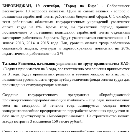
на
БИРОБИДЖАН, 19 сентября, "Город на Бире" -
Собравшиеся
6%
рассмотрели 18 вопросов повестки. Один из самых важных - вопрос о
повышении заработной платы работникам бюджетной сферы. С 1 октября
всем работникам областных государственных учреждений увеличится
оплата труда на 6%. Кроме того, на трёхлетний период принято
постановление о поэтапном повышении заработной платы отдельным
категориям работников. Зарплаты будут увеличиваться соответственно с 1
января 2013, 2014 и 2015 года. Так, уровень оплаты труда работников
социальной защиты, культуры и здравоохранения повысится на 20%,
педагогических работников – на 5 %.
Татьяна Ряполова, начальник управления по труду правительства ЕАО:
«Бюджет принимается на 3 года, соответственно эти решения принимаются
на 3 года. Будут приниматься решения в течение каждого из этих лет о
повышении уровня оплаты труда путём увеличения фонда оплаты труда для
произведения стимулирующих выплат».
Создание государственного предприятия «Биробиджанский
производственно-перерабатывающий комбинат» - ещё одна немаловажная
тема на заседании. В течение года планируется создать новое
конкурентоспособное предприятие по переработке молочных продуктов на
базе ныне действующего «Биробиджан-молоко». На строительство нового
завода потратят 3 миллионов 150 тысяч рублей.
Сразу же после заседания правительства прошёл Совет глав муниципальных