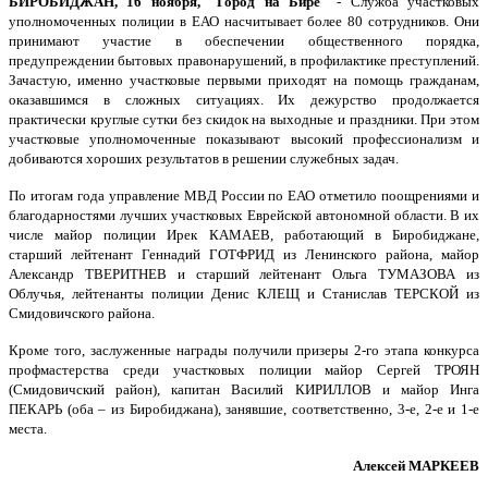
БИРОБИДЖАН, 16 ноября, "Город на Бире"
- Служба участковых
подразделений
уполномоченных полиции в ЕАО насчитывает более 80 сотрудников. Они
полиции
принимают участие в обеспечении общественного порядка,
предупреждении бытовых правонарушений, в профилактике преступлений.
Зачастую, именно участковые первыми приходят на помощь гражданам,
оказавшимся в сложных ситуациях. Их дежурство продолжается
практически круглые сутки без скидок на выходные и праздники. При этом
участковые уполномоченные показывают высокий профессионализм и
добиваются хороших результатов в решении служебных задач.
По итогам года управление МВД России по ЕАО отметило поощрениями и
благодарностями лучших участковых Еврейской автономной области. В их
числе майор полиции Ирек КАМАЕВ, работающий в Биробиджане,
старший лейтенант Геннадий ГОТФРИД из Ленинского района, майор
Александр ТВЕРИТНЕВ и старший лейтенант Ольга ТУМАЗОВА из
Облучья, лейтенанты полиции Денис КЛЕЩ и Станислав ТЕРСКОЙ из
Смидовичского района.
Кроме того, заслуженные награды получили призеры 2-го этапа конкурса
профмастерства среди участковых полиции майор Сергей ТРОЯН
(Смидовичский район), капитан Василий КИРИЛЛОВ и майор Инга
ПЕКАРЬ (оба – из Биробиджана), занявшие, соответственно, 3-е, 2-е и 1-е
места.
Алексей МАРКЕЕВ