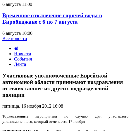
6 августа 11:00
Временное отключение горячей воды в
Биробиджане с 6 по 7 августа
6 августа 10:00
Все новости
Новости
События
Лента
Участковые
уполномоченные
Участковые уполномоченные Еврейской
Еврейской
автономной области принимают поздравления
автономной
от своих коллег из других подразделений
области
полиции
принимают
поздравления
от
пятница, 16 ноября 2012 16:08
своих
коллег
Торжественные мероприятия по случаю Дня участкового
из
уполномоченного, который отмечается 17 ноября
других