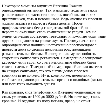
Некоторые моменты внушают Евгению Ткачёву
определенный оптимизм. Так, например, водители такси
раньше довольно часто становились пособниками таких
преступников, хоть и невольными. Ведь именно их просили
жулики заехать на адрес и забрать деньги. После
профилактических бесед с водительской братией, они
перестали оказывать столь сомнительные услуги. Тем не
менее, ситуация достаточно тревожная, и пожилые люди чаще
других попадаются на уловки жулья. Поэтому начальник
биробиджанской полиции настоятельно порекомендовал
провести дома со своими пожилыми родственниками
разъяснительные беседы. Никогда и никому не сообщать
секретных банковских реквизитов. Немедленно блокировать
карточку, если вдруг со счета непонятным образом были
списаны деньги. Телефонный номер горячей линии имеется
на каждом банкомате, так что с этим делом проблем
возникнуть не должно. Ну и, конечно же, немедленно
сообщать в правоохранительные органы о подобных фактах
или попытках выманить деньги.
Как правило, улов телефонных и Интернет-мошенников не
столь уж велик от 1500 до 5000 рублей. Но тоже ведь свои,
кровные. И отдавать их кому попало, право, не стоит.