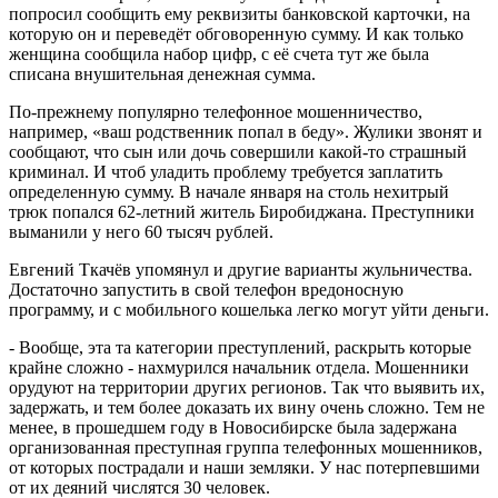
попросил сообщить ему реквизиты банковской карточки, на
которую он и переведёт обговоренную сумму. И как только
женщина сообщила набор цифр, с её счета тут же была
списана внушительная денежная сумма.
По-прежнему популярно телефонное мошенничество,
например, «ваш родственник попал в беду». Жулики звонят и
сообщают, что сын или дочь совершили какой-то страшный
криминал. И чтоб уладить проблему требуется заплатить
определенную сумму. В начале января на столь нехитрый
трюк попался 62-летний житель Биробиджана. Преступники
выманили у него 60 тысяч рублей.
Евгений Ткачёв упомянул и другие варианты жульничества.
Достаточно запустить в свой телефон вредоносную
программу, и с мобильного кошелька легко могут уйти деньги.
- Вообще, эта та категории преступлений, раскрыть которые
крайне сложно - нахмурился начальник отдела. Мошенники
орудуют на территории других регионов. Так что выявить их,
задержать, и тем более доказать их вину очень сложно. Тем не
менее, в прошедшем году в Новосибирске была задержана
организованная преступная группа телефонных мошенников,
от которых пострадали и наши земляки. У нас потерпевшими
от их деяний числятся 30 человек.