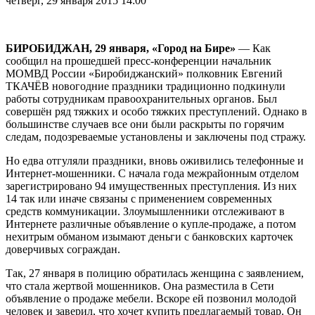
четверг, 29 января 2015 14:00
БИРОБИДЖАН, 29 января, «Город на Бире»
— Как
сообщил на прошедшей пресс-конференции начальник
МОМВД России «Биробиджанский» полковник Евгений
ТКАЧЁВ новогодние праздники традиционно подкинули
работы сотрудникам правоохранительных органов. Был
совершён ряд тяжких и особо тяжких преступлений. Однако в
большинстве случаев все они были раскрыты по горячим
следам, подозреваемые установлены и заключены под стражу.
Но едва отгуляли праздники, вновь оживились телефонные и
Интернет-мошенники. С начала года межрайонным отделом
зарегистрировано 94 имущественных преступления. Из них
14 так или иначе связаны с применением современных
средств коммуникации. Злоумышленники отслеживают в
Интернете различные объявление о купле-продаже, а потом
нехитрым обманом изымают деньги с банковских карточек
доверчивых сограждан.
Так, 27 января в полицию обратилась женщина с заявлением,
что стала жертвой мошенников. Она разместила в Сети
объявление о продаже мебели. Вскоре ей позвонил молодой
человек и заверил, что хочет купить предлагаемый товар. Он