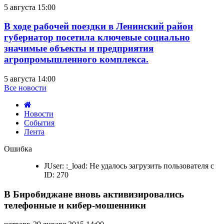
5 августа 15:00
В ходе рабочей поездки в Ленинский район
губернатор посетила ключевые социально
значимые объекты и предприятия
агропромышленного комплекса.
5 августа 14:00
Все новости
Новости
События
Лента
В
Ошибка
Биробиджане
вновь
JUser: :_load: Не удалось загрузить пользователя с
активизировались
ID: 270
телефонные
и
В Биробиджане вновь активизировались
кибер-
мошенники
телефонные и кибер-мошенники