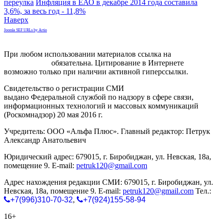
переулка
Инфляция в ЕАО в декабре 2014 года составила
3,6%, за весь год - 11,8%
Наверх
Joomla SEF URLs by Artio
При любом использовании материалов ссылка на
gorodnabire.ru
обязательна. Цитирование в Интернете
возможно только при наличии активной гиперссылки.
Свидетельство о регистрации СМИ
ЭЛ № ФС 77-65771
выдано Федеральной службой по надзору в сфере связи,
информационных технологий и массовых коммуникаций
(Роскомнадзор) 20 мая 2016 г.
Учредитель: ООО «Альфа Плюс». Главный редактор: Петрук
Александр Анатольевич
Юридический адрес: 679015, г. Биробиджан, ул. Невская, 18а,
помещение 9. E-mail:
petruk120@gmail.com
Адрес нахождения редакции СМИ: 679015, г. Биробиджан, ул.
Невская, 18а, помещение 9. E-mail:
petruk120@gmail.com
Тел.:
+7(996)310-70-32
,
+7(924)155-58-94
16+