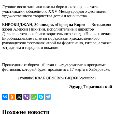
фестивале
Лучшие воспитанники школы боролись за право стать
«Новые
участниками юбилейного XXV Междуародного фестиваля
имена
художественного творчества детей и юношества
стран
АТР»
БИРОБИДЖАН, 30 января, «Город на Бире»
— Возглавлял
(видео)
жюри Алексей Никитин, исполнительный директор
Дальневосточного благотворительного фонда «Новые имена».
Биробиджанские таланты порадовали художественного
руководителя фестиваля игрой на фортепиано, гитаре, а также
эстрадным и народным вокалом.
Прошедшие отборочный этап примут участие в программе
фестиваля, который будет проходить с 17 марта в Хабаровске.
{youtube}K8ARQBdCB8w|640|360{/youtube}
Эдуард Тираспольский
Похожие новости