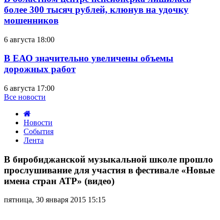
более 300 тысяч рублей, клюнув на удочку
мошенников
6 августа 18:00
В ЕАО значительно увеличены объемы
дорожных работ
6 августа 17:00
Все новости
Новости
События
Лента
В
биробиджанской
В биробиджанской музыкальной школе прошло
музыкальной
прослушивание для участия в фестивале «Новые
школе
имена стран АТР» (видео)
прошло
прослушивание
пятница, 30 января 2015 15:15
для
участия
в