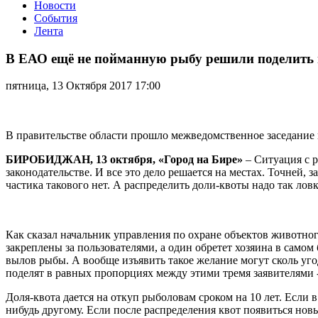
Новости
События
Лента
В
ЕАО
В ЕАО ещё не пойманную рыбу решили поделить 
ещё
не
пятница, 13 Октября 2017 17:00
пойманную
рыбу
решили
поделить
В правительстве области прошло межведомственное заседание 
по-
честному
БИРОБИДЖАН, 13 октября, «Город на Бире»
– Ситуация с р
законодательстве. И все это дело решается на местах. Точней, 
частика такового нет. А распределить доли-квоты надо так лов
Как сказал начальник управления по охране объектов животно
закреплены за пользователями, а один обретет хозяина в самом
вылов рыбы. А вообще изъявить такое желание могут сколь уг
поделят в равных пропорциях между этими тремя заявителями 
Доля-квота дается на откуп рыболовам сроком на 10 лет. Если 
нибудь другому. Если после распределения квот появиться новы