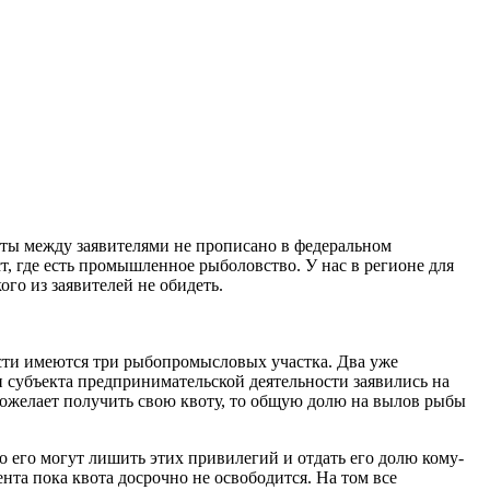
оты между заявителями не прописано в федеральном
ст, где есть промышленное рыболовство. У нас в регионе для
ого из заявителей не обидеть.
асти имеются три рыбопромысловых участка. Два уже
ри субъекта предпринимательской деятельности заявились на
пожелает получить свою квоту, то общую долю на вылов рыбы
то его могут лишить этих привилегий и отдать его долю кому-
нта пока квота досрочно не освободится. На том все