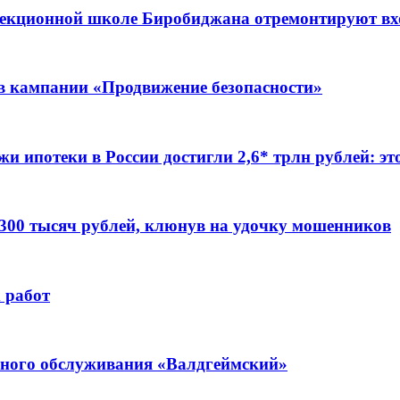
ррекционной школе Биробиджана отремонтируют в
ов кампании «Продвижение безопасности»
жи ипотеки в России достигли 2,6* трлн рублей: э
 300 тысяч рублей, клюнув на удочку мошенников
 работ
ьного обслуживания «Валдгеймский»