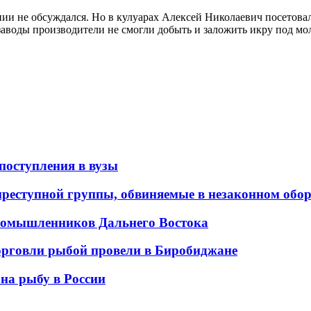
дании не обсуждался. Но в кулуарах Алексей Николаевич посетов
 заводы производители не смогли добыть и заложить икру под мо
поступления в вузы
преступной группы, обвиняемые в незаконном обор
ромышленников Дальнего Востока
орговли рыбой провели в Биробиджане
на рыбу в России