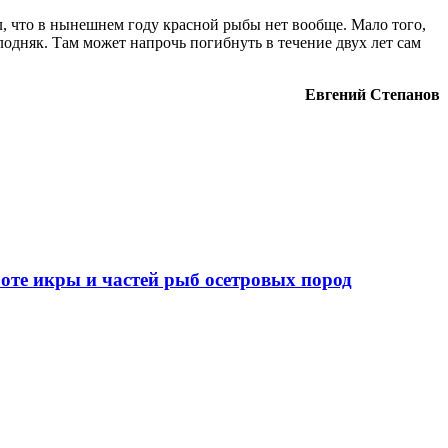
ал, что в нынешнем году красной рыбы нет вообще. Мало того,
лодняк. Там может напрочь погибнуть в течение двух лет сам
Евгений Степанов
оте икры и частей рыб осетровых пород