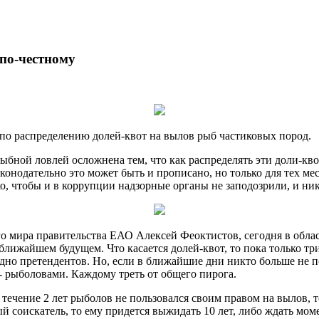
по-честному
по распределению долей-квот на вылов рыб частиковых пород.
ыбной ловлей осложнена тем, что как распределять эти доли-кв
законодательно это может быть и прописано, но только для тех ме
ко, чтобы и в коррупции надзорные органы не заподозрили, и ник
го мира правительства ЕАО Алексей Феоктистов, сегодня в обл
 ближайшем будущем. Что касается долей-квот, то пока только т
одно претендентов. Но, если в ближайшие дни никто больше не 
- рыболовами. Каждому треть от общего пирога.
в течение 2 лет рыболов не пользовался своим правом на вылов, 
й соискатель, то ему придется выжидать 10 лет, либо ждать моме