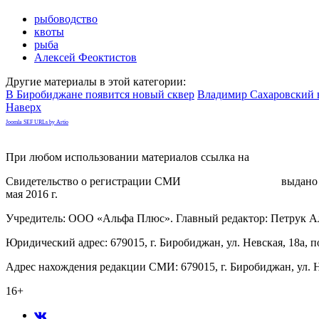
рыбоводство
квоты
рыба
Алексей Феоктистов
Другие материалы в этой категории:
В Биробиджане появится новый сквер
Владимир Сахаровский 
Наверх
Joomla SEF URLs by Artio
При любом использовании материалов ссылка на
gorodnabire.ru
Свидетельство о регистрации СМИ
ЭЛ № ФС 77-65771
выдано 
мая 2016 г.
Учредитель: ООО «Альфа Плюс». Главный редактор: Петрук А
Юридический адрес: 679015, г. Биробиджан, ул. Невская, 18а, п
Адрес нахождения редакции СМИ: 679015, г. Биробиджан, ул. Н
16+