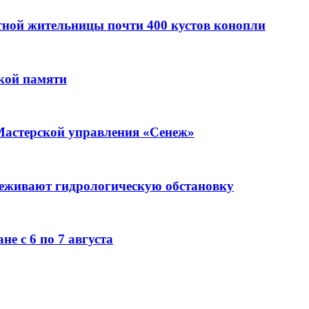
стной жительницы почти 400 кустов конопли
кой памяти
Мастерской управления «Сенеж»
леживают гидрологическую обстановку
е с 6 по 7 августа