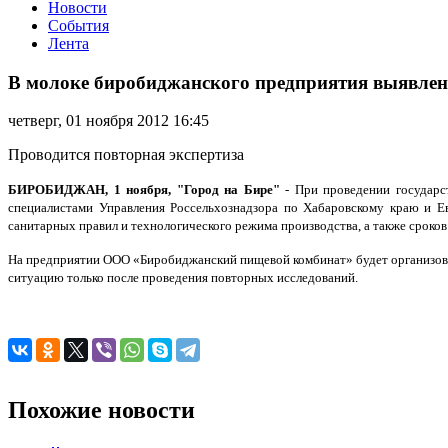
Новости
События
Лента
В
молоке
В молоке биробиджанского предприятия выявлен
биробиджанского
предприятия
четверг, 01 ноября 2012 16:45
выявлено
превышение
Проводится повторная экспертиза
предельно
допустимой
БИРОБИДЖАН, 1 ноября, "Город на Бире"
- При проведении государс
концентрации
специалистами Управления Россельхознадзора по Хабаровскому краю и Е
микроорганизмов
санитарных правил и технологического режима производства, а также сроко
На предприятии ООО «Биробиджанский пищевой комбинат» будет организова
ситуацию только после проведения повторных исследований.
Похожие новости