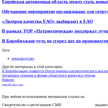
Еврейская автономная область может стать нов
Обучающее мероприятие организовано для сотр
«Лидеров качества ЕАО» выбирают в ЕАО
В рамках ТОР «Патриотическая» поддержат лучш
В Биробиджане чуть не сгорел цех по производст
Теги
производство
Другие материалы в этой категории:
В Биробиджане появится Центр военно-патриотического воспи
читающих отроков в форме областного конкурса чтецов
Наверх
Joomla SEF URLs by Artio
При любом использовании материалов ссылка на
gorodnabire.ru
Свидетельство о регистрации СМИ
ЭЛ № ФС 77-65771
выдано 