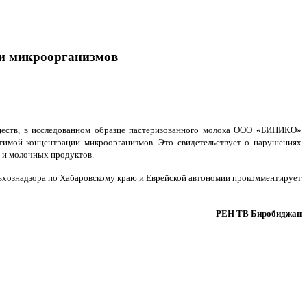
ии микроорганизмов
ществ, в исследованном образце пастеризованного молока ООО «БИПИКО»
тимой концентрации микроорганизмов. Это свидетельствует о нарушениях
а и молочных продуктов.
ьхознадзора по Хабаровскому краю и Еврейской автономии прокомментирует
РЕН ТВ Биробиджан