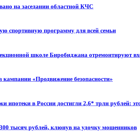
вано на заседании областной КЧС
ую спортивную программу для всей семьи
ррекционной школе Биробиджана отремонтируют в
ов кампании «Продвижение безопасности»
жи ипотеки в России достигли 2,6* трлн рублей: э
 300 тысяч рублей, клюнув на удочку мошенников