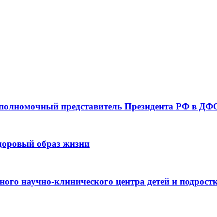
 полномочный представитель Президента РФ в ДФО
здоровый образ жизни
ьного научно-клинического центра детей и подрос