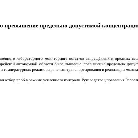
о превышение предельно допустимой концентрац
твенного лабораторного мониторинга остатков запрещённых и вредных ве
врейской автономной области было выявлено превышение предельно допус
в и температурных режимов хранения, транспортирования и реализации молок
н отбор проб в режиме усиленного контроля. Руководство управления Россел