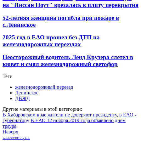
на "Ниссан Ноут" врезалась в плиту перекрытия
52-летняя женщина погибла при пожаре в
с.Ленинское
2025 год в ЕАО прошел без ДТП на
железнодорожных переездах
Неосторожный водитель Ленд Крузера слетел в
кювет и смял железнодорожный светофор
Теги
железнодорожный переезд
Ленинское
ДВЖД
Другие материалы в этой категории:
В Хабаровском крае жители не доверяют президенту, в ЕАО -
губернатору
В ЕАО 12 ноября 2019 года объявлено днем
траура
Наверх
Joomla SEF URLs by Artio