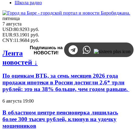
Школа радио
пятница
7 августа
USD
:
80.9293
руб.
EUR
:
93.1901
руб.
CNY
:
11.9684
руб.
Подпишись на
Лента
НОВОСТИ!
новостей ↓
По оценкам ВТБ, за семь месяцев 2026 года
продажи ипотеки в России достигли 2,6* трлн
рублей: это на 38% больше, чем годом раньше.
6 августа 19:00
В областном центре пенсионерка лишилась
более 300 тысяч рублей, клюнув на удочку
мошенников