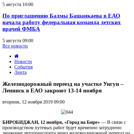
5 августа 10:00
По приглашению Бадмы Башанкаева в ЕАО
начала работу федеральная команда детских
врачей ФМБА
5 августа 09:00
Все новости
Новости
События
Лента
Железнодорожный
переезд
Железнодорожный переезд на участке Унгун –
на
Ленинск в ЕАО закроют 13-14 ноября
участке
Унгун
вторник, 12 ноября 2019 09:00
–
Ленинск
в
ЕАО
БИРОБИДЖАН, 12 ноября, «Город на Бире»
— В связи с
закроют
производством путевых работ будет временно затруднено
13-
движение автотранспорта через железнодорожный переезд на