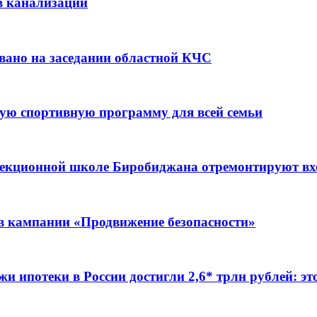
в канализации
вано на заседании областной КЧС
ую спортивную программу для всей семьи
ррекционной школе Биробиджана отремонтируют в
ов кампании «Продвижение безопасности»
жи ипотеки в России достигли 2,6* трлн рублей: э