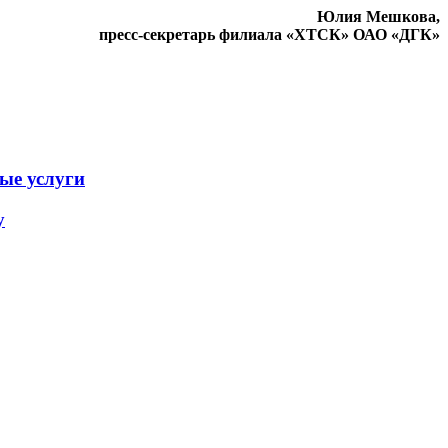
Юлия
Мешкова
,
пресс-секретарь филиала «ХТСК» ОАО «ДГК»
ые услуги
у