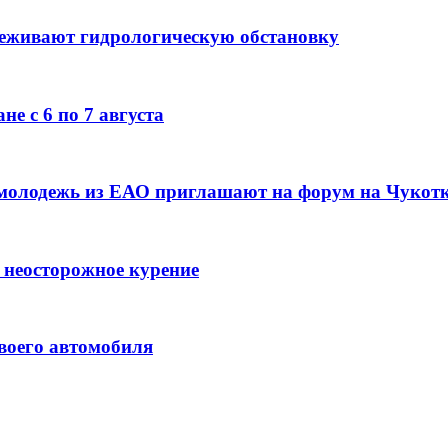
леживают гидрологическую обстановку
е с 6 по 7 августа
 молодежь из ЕАО приглашают на форум на Чукот
 неосторожное курение
воего автомобиля