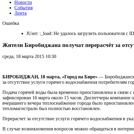
Новости
События
Лента
Жители
Ошибка
Биробиджана
получат
JUser: :_load: Не удалось загрузить пользователя с ID
перерасчёт
за
Жители Биробиджана получат перерасчёт за отсу
отсутствие
горячей
воды
среда, 18 марта 2015 10:30
БИРОБИДЖАН, 18 марта, «Город на Бире»
— Биробиджанско
за отсутствие услуги горячего водоснабжения потребителям г
Подача горячей воды была временно приостановлена в связи с
зафиксирован 16 марта около 15 часов. Диспетчеры компании о
вчерашнего вечера теплоснабжение города было приостановлен
тепломагистрали был полностью восстановлен.
Перерасчет за отсутствие услуги горячего водоснабжения в ука
В случае возникновения вопросов можно обращаться в интерн