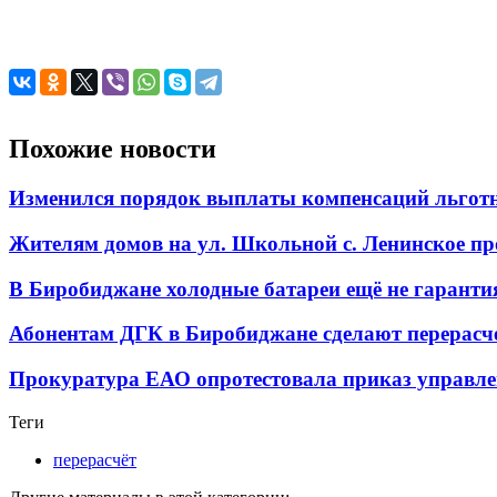
Похожие новости
Изменился порядок выплаты компенсаций льгот
Жителям домов на ул. Школьной с. Ленинское пр
В Биробиджане холодные батареи ещё не гарантия 
Абонентам ДГК в Биробиджане сделают перерасче
Прокуратура ЕАО опротестовала приказ управле
Теги
перерасчёт