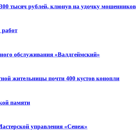
 300 тысяч рублей, клюнув на удочку мошенников
 работ
ьного обслуживания «Валдгеймский»
стной жительницы почти 400 кустов конопли
кой памяти
Мастерской управления «Сенеж»