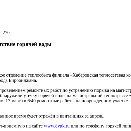
: 270
тствие горячей воды
е отделение теплосбыта филиала «Хабаровская теплосетевая к
орода Биробиджана.
 проведением ремонтных работ по устранению порыва на магист
бнаружили утечку горячей воды на магистральной теплотрассе «
о. 17 марта в 6:40 ремонтные работы на поврежденном участке
занное время будет отражён в квитанциях за апрель.
ет-приёмную на сайте
www.dvgk.ru
или по телефону горячей лини