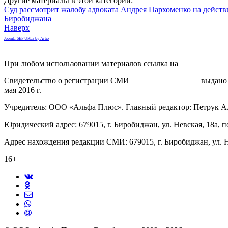
Другие материалы в этой категории:
Суд рассмотрит жалобу адвоката Андрея Пархоменко на действ
Биробиджана
Наверх
Joomla SEF URLs by Artio
При любом использовании материалов ссылка на
gorodnabire.ru
Свидетельство о регистрации СМИ
ЭЛ № ФС 77-65771
выдано 
мая 2016 г.
Учредитель: ООО «Альфа Плюс». Главный редактор: Петрук А
Юридический адрес: 679015, г. Биробиджан, ул. Невская, 18а, п
Адрес нахождения редакции СМИ: 679015, г. Биробиджан, ул. Н
16+