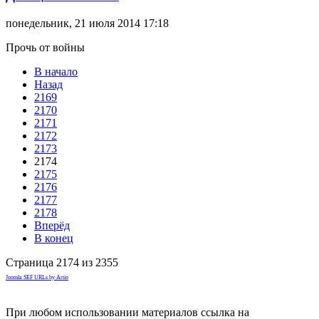
понедельник, 21 июля 2014 17:18
Прочь от войны
В начало
Назад
2169
2170
2171
2172
2173
2174
2175
2176
2177
2178
Вперёд
В конец
Страница 2174 из 2355
Joomla SEF URLs by Artio
При любом использовании материалов ссылка на