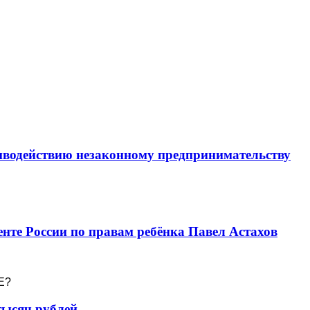
иводействию незаконному предпринимательству
нте России по правам ребёнка Павел Астахов
Е?
тысяч рублей