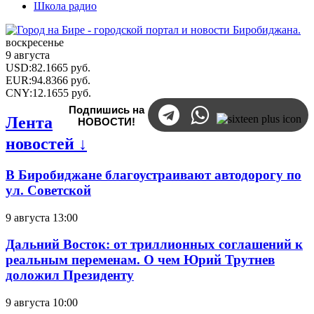
Школа радио
воскресенье
9 августа
USD
:
82.1665
руб.
EUR
:
94.8366
руб.
CNY
:
12.1655
руб.
Подпишись на
Лента
НОВОСТИ!
новостей ↓
В Биробиджане благоустраивают автодорогу по
ул. Советской
9 августа 13:00
Дальний Восток: от триллионных соглашений к
реальным переменам. О чем Юрий Трутнев
доложил Президенту
9 августа 10:00