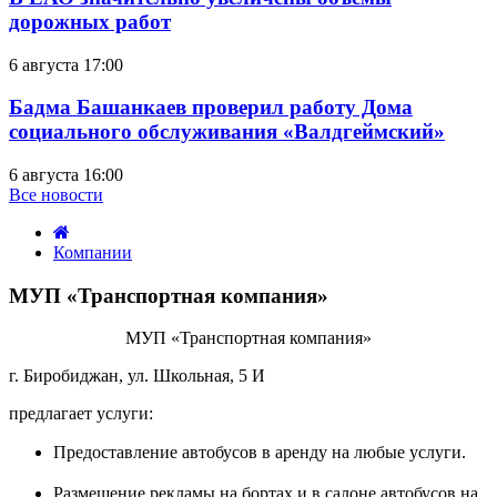
дорожных работ
6 августа 17:00
Бадма Башанкаев проверил работу Дома
социального обслуживания «Валдгеймский»
6 августа 16:00
Все новости
Компании
МУП
«Транспортная
МУП «Транспортная компания»
компания»
среда,
МУП «Транспортная компания»
27
г. Биробиджан, ул. Школьная, 5 И
июля
2022
предлагает услуги:
10:32
Предоставление автобусов в аренду на любые услуги.
Размещение рекламы на бортах и в салоне автобусов на